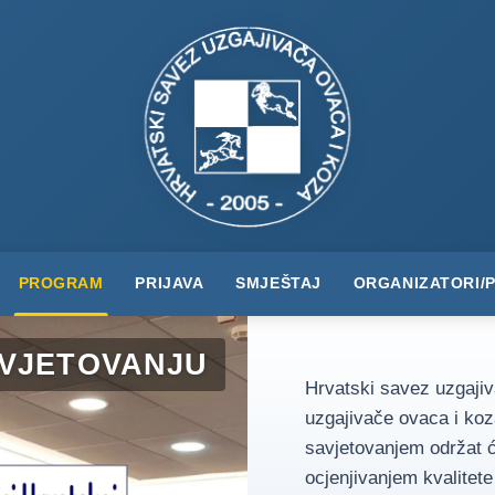
PROGRAM
PRIJAVA
SMJEŠTAJ
ORGANIZATORI/
AVJETOVANJU
Hrvatski savez uzgajiv
uzgajivače ovaca i koz
savjetovanjem održat će
ocjenjivanjem kvalitete