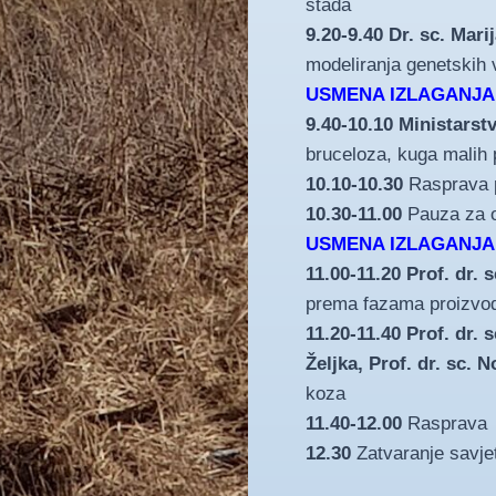
stada
9.20-9.40 Dr. sc. Mari
modeliranja genetskih 
USMENA IZLAGANJA,
9.40-10.10 Ministarst
bruceloza, kuga malih p
10.10-10.30
Rasprava p
10.30-11.00
Pauza za o
USMENA IZLAGANJA,
11.00-11.20 Prof. dr. 
prema fazama proizvod
11.20-11.40 Prof. dr. 
Željka, Prof. dr. sc. 
koza
11.40-12.00
Rasprava
12.30
Zatvaranje savje