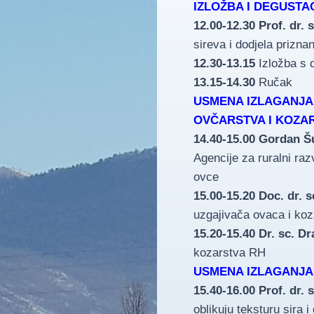
IZLOŽBA I DEGUSTAC
12.00-12.30
Prof. dr. 
sireva i dodjela prizn
12.30-13.15
Izložba s 
13.15-14.30
Ručak
USMENA IZLAGANJA,
OVČARSTVA I KOZAR
14.40-15.00
Gordan Šu
Agencije za ruralni razv
ovce
15.00-15.20
Doc. dr. 
uzgajivača ovaca i ko
15.20-15.40
Dr. sc. Dr
kozarstva RH
USMENA IZLAGANJA,
15.40-16.00 Prof. dr. 
oblikuju teksturu sira