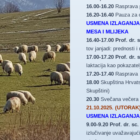
16.00-16.20
Rasprava p
16.20-16.40
Pauza za 
USMENA IZLAGANJA,
MESA I MLIJEKA
16.40-17.00 Prof. dr. 
tov janjadi: prednosti i
17.00-17.20 Prof. dr. 
laktacija kao pokazate
17.20-17.40
Rasprava
18.00
Skupština Hrvats
Skupštini)
20.30
Svečana večera
21.10.2025. (UTORAK
USMENA IZLAGANJA,
9.00-9.20
Prof. dr. sc
izlučivanje uvažavajuć