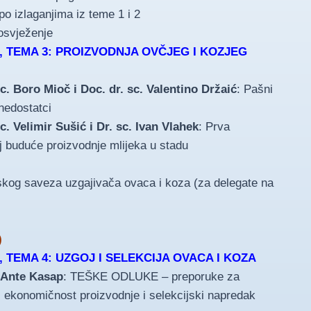
o izlaganjima iz teme 1 i 2
osvježenje
 TEMA 3: PROIZVODNJA OVČJEG I KOZJEG
sc. Boro Mioč i Doc. dr. sc. Valentino Držaić
: Pašni
 nedostatci
sc. Velimir Sušić i Dr. sc. Ivan Vlahek
: Prva
lj buduće proizvodnje mlijeka u stadu
kog saveza uzgajivača ovaca i koza (za delegate na
)
 TEMA 4: UZGOJ I SELEKCIJA OVACA I KOZA
. Ante Kasap
: TEŠKE ODLUKE – preporuke za
i ekonomičnost proizvodnje i selekcijski napredak