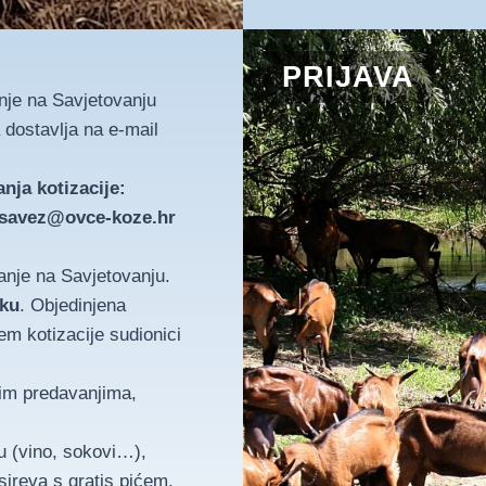
PRIJAVA
anje na Savjetovanju
 dostavlja na e-mail
anja kotizacije:
 savez@ovce-koze.hr
vanje na Savjetovanju.
iku
. Objedinjena
em kotizacije sudionici
nim predavanjima,
u (vino, sokovi…),
 sireva s gratis pićem,