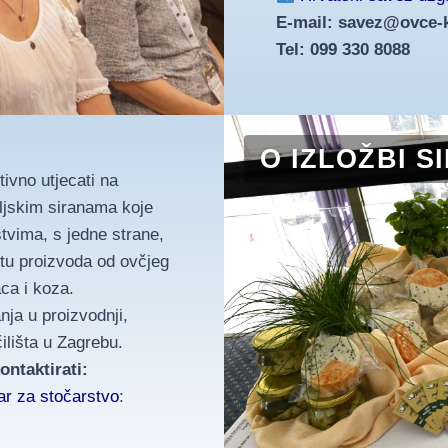
E-mail: savez@ovce-
Tel: 099 330 8088
O IZLOŽBI S
tivno utjecati na
eljskim siranama koje
tvima, s jedne strane,
letu proizvoda od ovčjeg
aca i koza.
ja u proizvodnji,
ilišta u Zagrebu.
ontaktirati:
ar za stočarstvo
: