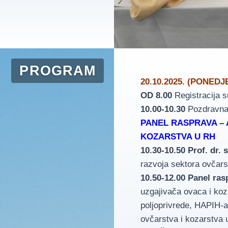
PROGRAM
20.10.2025. (PONEDJ
OD 8.00
Registracija s
10.00-10.30
Pozdravna r
PANEL RASPRAVA – 
KOZARSTVA U RH
10.30-10.50 Prof. dr. 
razvoja sektora ovčars
10.50-12.00
Panel ras
uzgajivača ovaca i koz
poljoprivrede, HAPIH-a 
ovčarstva i kozarstva