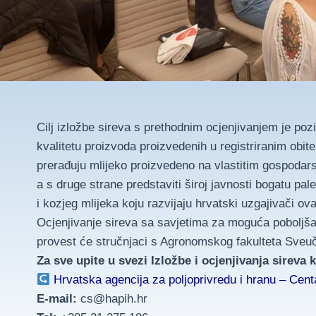
Cilj izložbe sireva s prethodnim ocjenjivanjem je pozi
kvalitetu proizvoda proizvedenih u registriranim obit
prerađuju mlijeko proizvedeno na vlastitim gospodars
a s druge strane predstaviti široj javnosti bogatu pa
i kozjeg mlijeka koju razvijaju hrvatski uzgajivači ov
Ocjenjivanje sireva sa savjetima za moguća poboljšan
provest će stručnjaci s Agronomskog fakulteta Sveuč
Za sve upite u svezi Izložbe i ocjenjivanja sireva k
Hrvatska agencija za poljoprivredu i hranu – Cent
E-mail:
cs@hapih.hr