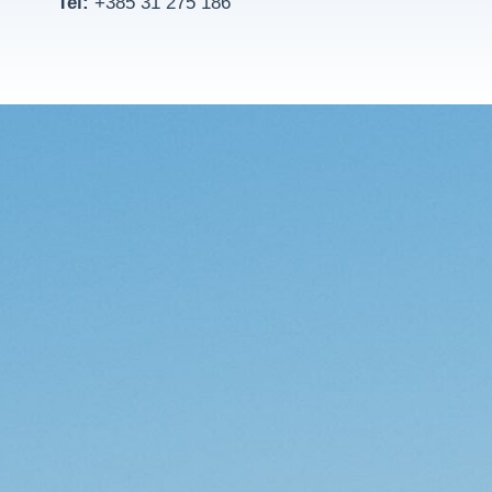
Tel:
+385 31 275 186