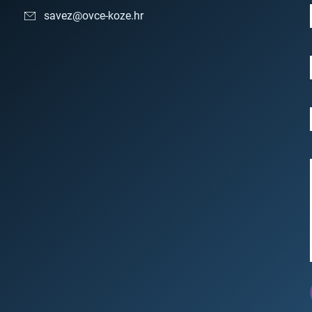
savez@ovce-koze.hr