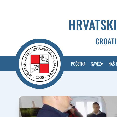
Skip
to
content
HRVATSKI
CROATI
POČETNA
SAVEZ
NAŠ 