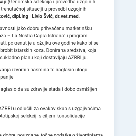
sap
(Genomska selekcija i provedba uzgojnih
renutačnoj situaciji u provedbi uzgojnih
ović, dipl.ing
i
Livio Švić, dr.vet.med
.
javnosti jako dobru prihvaćenu marketinšku
koza – La Nostra Capra Istriana” i program
ovati, pokrenut je u ožujku ove godine kako bi se
robit istarskih koza. Donirana sredstva, koja
sukladno planu koji dostavljaju AZRRI-ju.
vanja izvornih pasmina te naglasio ulogu
panije.
 naglasio da su zdravlje stada i dobo osmišljen i
AZRRI-u odlučili za ovakav skup s uzgajivačima
otipskoj selekciji s ciljem konsolidacije
ma dobre, pouzdane, točne podatke o živortinjama