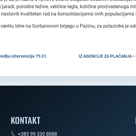
i/jaradi, porodne težine, veličine legla, količine proizvedenoga mli
 nastaviti kvalitetan rad na konsolidacijama ovih populacijama 
ntru Istre na Gortanovom brijegu u Pazinu, za polaznike je od
dbu intervencije 75.01.
IZ AGENCIJE ZA PLAĆANJA – Ob
KONTAKT
+385 99 330 8088