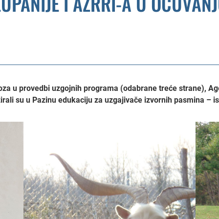
ŽUPANIJE I AZRRI-A U OČUVANJ
za u provedbi uzgojnih programa (odabrane treće strane), Agen
irali su u Pazinu edukaciju za uzgajivače izvornih pasmina – is