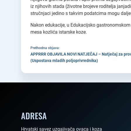
iz njihovih stada (životne brojeve roditelja janjad
stručnjaci jedino s takvim podatcima mogu dalje
Nakon edukacije, u Edukacijsko gastronomskom ce
mesa kozlića istarske koze.
Prethodna objava:
APPRRR OBJAVILA NOVI NATJEČAJ – Natječaj za prove
(Uspostava mladih poljoprivrednika)
ADRESA
Hrvatski savez uzgajivača ovaca i koza
