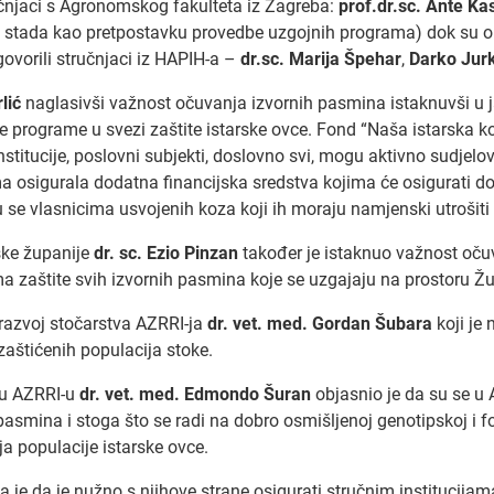
čnjaci s Agronomskog fakulteta iz Zagreba:
prof.dr.sc. Ante Ka
 stada kao pretpostavku provedbe uzgojnih programa) dok su o t
vorili stručnjaci iz HAPIH-a –
dr.sc. Marija Špehar
,
Darko Jurk
lić
naglasivši važnost očuvanja izvornih pasmina istaknuvši u 
ove programe u svezi zaštite istarske ovce. Fond “Naša istarska 
 institucije, poslovni subjekti, doslovno svi, mogu aktivno sudjel
a osigurala dodatna financijska sredstva kojima će osigurati dob
 se vlasnicima usvojenih koza koji ih moraju namjenski utrošiti 
ske županije
dr. sc. Ezio Pinzan
također je istaknuo važnost oču
 zaštite svih izvornih pasmina koje se uzgajaju na prostoru Žu
 razvoj stočarstva AZRRI-ja
dr. vet. med. Gordan Šubara
koji je
zaštićenih populacija stoke.
a u AZRRI-u
dr. vet. med. Edmondo Šuran
objasnio je da su se u 
pasmina i stoga što se radi na dobro osmišljenoj genotipskoj i fot
a populacije istarske ovce.
je da je nužno s njihove strane osigurati stručnim institucija