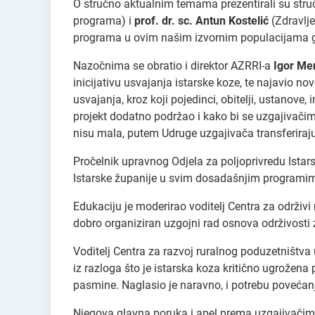
O stručno aktualnim temama prezentirali su stru
programa) i
prof. dr. sc. Antun Kostelić
(Zdravlje
programa u ovim našim izvornim populacijama go
Nazočnima se obratio i direktor AZRRI-a
Igor Mer
inicijativu usvajanja istarske koze, te najavio n
usvajanja, kroz koji pojedinci, obitelji, ustanove,
projekt dodatno podržao i kako bi se uzgajivačim
nisu mala, putem Udruge uzgajivača transferiraju
Pročelnik upravnog Odjela za poljoprivredu Istar
Istarske županije u svim dosadašnjim programima
Edukaciju je moderirao voditelj Centra za održivi
dobro organiziran uzgojni rad osnova održivosti 
Voditelj Centra za razvoj ruralnog poduzetništv
iz razloga što je istarska koza kritično ugrožena 
pasmine. Naglasio je naravno, i potrebu povećanj
Njegova glavna poruka i apel prema uzgajivačima 