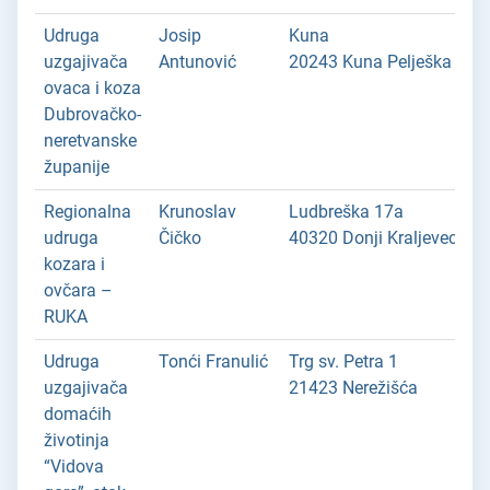
Udruga
Josip
Kuna
uzgajivača
Antunović
20243 Kuna Pelješka
ovaca i koza
Dubrovačko-
neretvanske
županije
Regionalna
Krunoslav
Ludbreška 17a
udruga
Čičko
40320 Donji Kraljevec
kozara i
ovčara –
RUKA
Udruga
Tonći Franulić
Trg sv. Petra 1
uzgajivača
21423 Nerežišća
domaćih
životinja
“Vidova