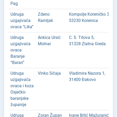
Pag
Udruga
Zdeno
Kompolje Koreničko 30/1
uzgajivača
Ramljak
53230 Korenica
ovaca “Lika”
Udruga
Ankica Ursić
C. S. Titova 5,
uzgajivača
Molnar
31328 Zlatna Greda
ovaca
Baranje
“Baran”
Udruga
Vinko Sičaja
Vladimira Nazora 1,
uzgajivača
31400 Đakovo
ovaca i koza
Osječko-
baranjske
županije
Udruga
Zoran Župan
Ivane Brlić Mažuranić 6,