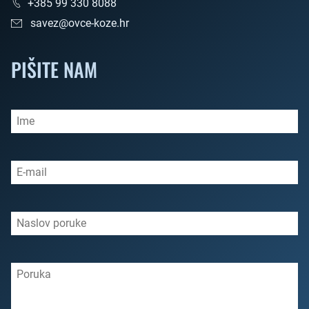
+385 99 330 8088
savez@ovce-koze.hr
PIŠITE NAM