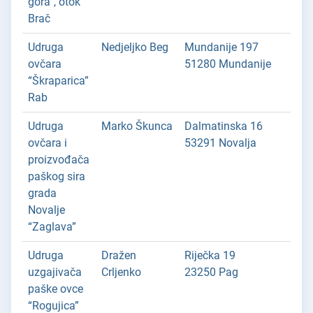
gora”, otok
Brač
Udruga
Nedjeljko Beg
Mundanije 197
ovčara
51280 Mundanije
“Škraparica”
Rab
Udruga
Marko Škunca
Dalmatinska 16
ovčara i
53291 Novalja
proizvođača
paškog sira
grada
Novalje
“Zaglava”
Udruga
Dražen
Riječka 19
uzgajivača
Crljenko
23250 Pag
paške ovce
“Rogujica”