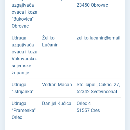
uzgajivača
23450 Obrovac
ovaca i koza
“Bukovica”
Obrovac
Udruga
Željko
zeljko.lucanin@gmail.co
uzgajivača
Lučanin
ovaca i koza
Vukovarsko-
srijemske
županije
Udruga
Vedran Macan
Stc. čipuli, Cukriči 27,
“Istrijanka”
52342 Svetvinčenat
Udruga
Danijel Kućica
Orlec 4
“Pramenka”
51557 Cres
Orlec