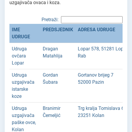
uzgajivača ovaca i koza.
Pretraži:
IME
PREDSJEDNIK
ADRESA UDRUGE
UDRUGE
Udruga
Dragan
Lopar 578, 51281 Lopar,
ovčara
Matahlija
Rab
Lopar
Udruga
Gordan
Gortanov brijeg 7
uzgajivača
Šubara
52000 Pazin
istarske
koze
Udruga
Branimir
Trg kralja Tomislava 6
uzgajivača
Čemeljić
23251 Kolan
paške ovce,
Kolan