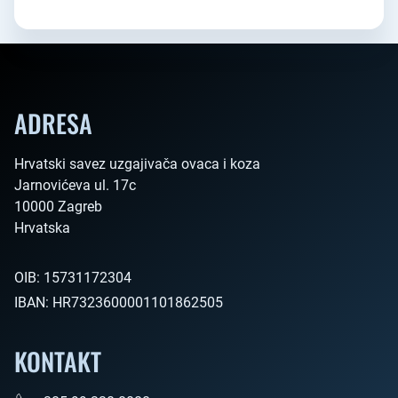
ADRESA
Hrvatski savez uzgajivača ovaca i koza

Jarnovićeva ul. 17c

10000 Zagreb

Hrvatska        
OIB:
15731172304
IBAN:
HR7323600001101862505
KONTAKT