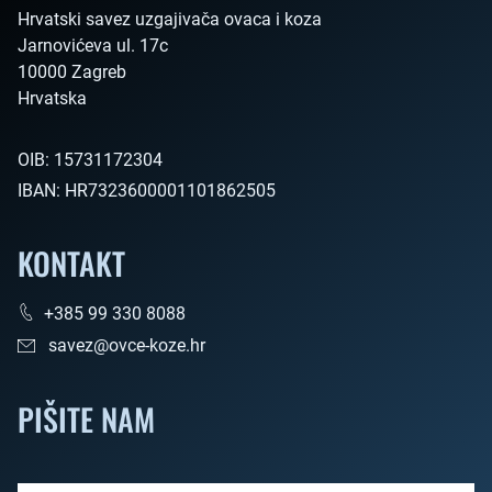
Hrvatski savez uzgajivača ovaca i koza

Jarnovićeva ul. 17c

10000 Zagreb

Hrvatska        
OIB:
15731172304
IBAN:
HR7323600001101862505
KONTAKT
+385 99 330 8088
savez@ovce-koze.hr
PIŠITE NAM