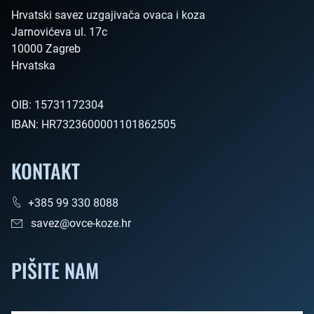
Hrvatski savez uzgajivača ovaca i koza

Jarnovićeva ul. 17c

10000 Zagreb

Hrvatska        
OIB:
15731172304
IBAN:
HR7323600001101862505
KONTAKT
+385 99 330 8088
savez@ovce-koze.hr
PIŠITE NAM