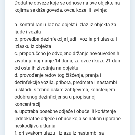
Dodatne obveze koje se odnose na sve objekte na
kojima se drže goveda, ovce, koze ili svinje:
a. kontrolirani ulaz na objekt i izlaz iz objekta za
ljude i vozila
b. provedba dezinfekcije ljudi i vozila pri ulasku i
izlasku iz objekta
c. preporučeno je odvojeno držanje novouvedenih
životinja najmanje 14 dana, za ovce i koze 21 dan
od ostalih životinja na objektu
d. provođenje redovitog čišćenja, pranja i
dezinfekcije vozila, pribora, predmeta i nastambi
u skladu s tehnološkim zahtjevima, korištenjem
odobrenog dezinficijensa u propisanoj
koncentraciji
e. upotreba posebne odjeće i obuće ili korištenje
jednokratne odjeće i obuće koja se nakon uporabe
neškodljivo uklanja
f. pri svakom ulazu i izlazu iz nastambi sa