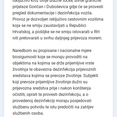
isključivo kroz dvije ulazne točke, bivše granične
prijelaze Goričan i Duboševica gdje će se provesti
pregled dokumentacije i dezinfekcija vozila.
Provoz je dozvoljen isključivo cestovnim vozilima
koja se ne smiju zaustavljati u Republici
Hrvatskoj, a pošiljke se ne smiju istovarati u RH
niti pretovarati u svrhu daljnjeg prijevoza morem.
Naredbom su propisane i nacionalne mjere
biosigurnosti koje se moraju provoditi na
objektima na kojima se drže prijemljive vrste
životinja te obavezna dezinfekcija prijevoznih
sredstava kojima se prevoze životinje. Subjekti
koji prevoze prijemljive životinje dužni su
prijevozna sredstva prije i nakon korištenja
očistiti, oprati te provesti dezinfekciju, a o
provedenoj dezinfekciji moraju posjedovati
službenu potvrdu te istu predočiti na zahtjev
službenih osoba.