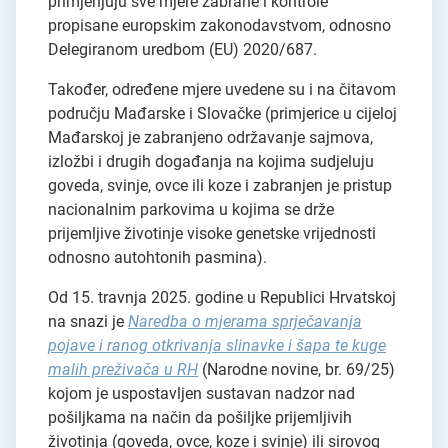
primjenjuju sve mjere zabrane i kontrole
propisane europskim zakonodavstvom, odnosno
Delegiranom uredbom (EU) 2020/687.
Također, određene mjere uvedene su i na čitavom
području Mađarske i Slovačke (primjerice u cijeloj
Mađarskoj je zabranjeno održavanje sajmova,
izložbi i drugih događanja na kojima sudjeluju
goveda, svinje, ovce ili koze i zabranjen je pristup
nacionalnim parkovima u kojima se drže
prijemljive životinje visoke genetske vrijednosti
odnosno autohtonih pasmina).
Od 15. travnja 2025. godine u Republici Hrvatskoj
na snazi je
Naredba o mjerama sprječavanja
pojave i ranog otkrivanja slinavke i šapa te kuge
malih preživača u RH
(Narodne novine, br. 69/25)
kojom je uspostavljen sustavan nadzor nad
pošiljkama na način da pošiljke prijemljivih
životinja (goveda, ovce, koze i svinje) ili sirovog