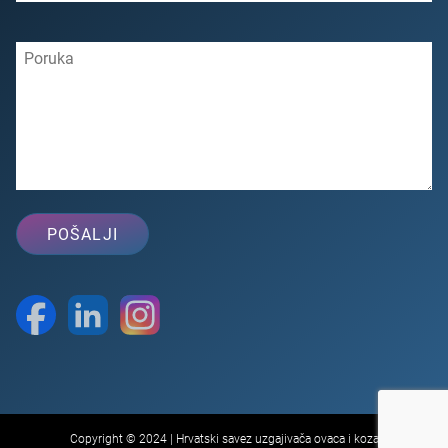
Copyright © 2024 | Hrvatski savez uzgajivača ovaca i koza