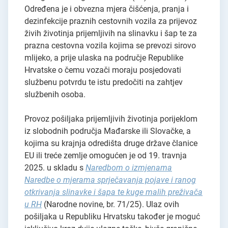
Određena je i obvezna mjera čišćenja, pranja i
dezinfekcije praznih cestovnih vozila za prijevoz
živih životinja prijemljivih na slinavku i šap te za
prazna cestovna vozila kojima se prevozi sirovo
mlijeko, a prije ulaska na područje Republike
Hrvatske o čemu vozači moraju posjedovati
službenu potvrdu te istu predočiti na zahtjev
službenih osoba.
Provoz pošiljaka prijemljivih životinja porijeklom
iz slobodnih područja Mađarske ili Slovačke, a
kojima su krajnja odredišta druge države članice
EU ili treće zemlje omogućen je od 19. travnja
2025. u skladu s
Naredbom o izmjenama
Naredbe o mjerama sprječavanja pojave i ranog
otkrivanja slinavke i šapa te kuge malih preživača
u RH
(Narodne novine, br. 71/25). Ulaz ovih
pošiljaka u Republiku Hrvatsku također je moguć