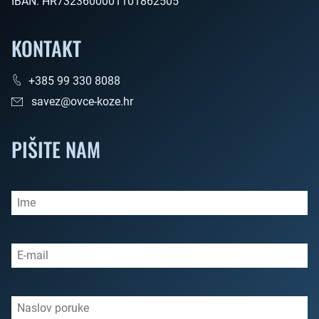
IBAN:
HR7323600001101862505
KONTAKT
+385 99 330 8088
savez@ovce-koze.hr
PIŠITE NAM