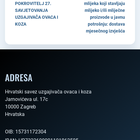
POKROVITELJ 27.
mlijeka koji stavljaju
SAVJETOVANJA
mlijeko i/ili mliječne
UZGAJIVAČA OVACA I
proizvode u javnu
KOZA
potrošnju: dostava
mjesečnog izvješća
ADRESA
Hrvatski savez uzgajivača ovaca i koza

Jarnovićeva ul. 17c

10000 Zagreb

Hrvatska        
OIB:
15731172304