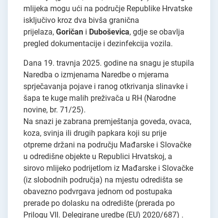
mlijeka mogu ući na područje Republike Hrvatske
isključivo kroz dva bivša granična
prijelaza,
Goričan
i
Duboševica
, gdje se obavlja
pregled dokumentacije i dezinfekcija vozila.
Dana 19. travnja 2025. godine na snagu je stupila
Naredba o izmjenama Naredbe o mjerama
sprječavanja pojave i ranog otkrivanja slinavke i
šapa te kuge malih preživača u RH (Narodne
novine, br. 71/25).
Na snazi je zabrana premještanja goveda, ovaca,
koza, svinja ili drugih papkara koji su prije
otpreme držani na području Mađarske i Slovačke
u odredišne objekte u Republici Hrvatskoj, a
sirovo mlijeko podrijetlom iz Mađarske i Slovačke
(iz slobodnih područja) na mjestu odredišta se
obavezno podvrgava jednom od postupaka
prerade po dolasku na odredište (prerada po
Prilogu VII. Delegirane uredbe (EU) 2020/687) .