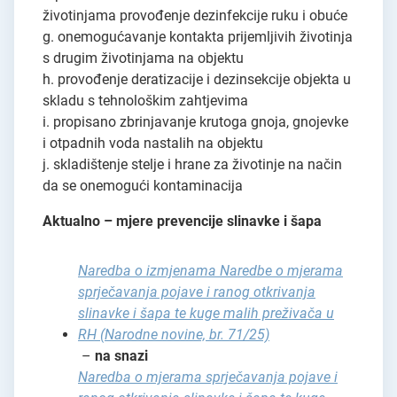
životinjama provođenje dezinfekcije ruku i obuće
g. onemogućavanje kontakta prijemljivih životinja
s drugim životinjama na objektu
h. provođenje deratizacije i dezinsekcije objekta u
skladu s tehnološkim zahtjevima
i. propisano zbrinjavanje krutoga gnoja, gnojevke
i otpadnih voda nastalih na objektu
j. skladištenje stelje i hrane za životinje na način
da se onemogući kontaminacija
Aktualno – mjere prevencije slinavke i šapa
Naredba o izmjenama Naredbe o mjerama
sprječavanja pojave i ranog otkrivanja
slinavke i šapa te kuge malih preživača u
RH (Narodne novine, br. 71/25)
–
na snazi
Naredba o mjerama sprječavanja pojave i