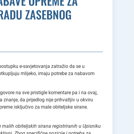
ABAVE OPREME ZA
IZRADU ZASEBNOG
postupku e-savjetovanja zatražio da se u
 otkupljuju mlijeko, imaju potrebe za nabavom
govore na sve pristigle komentare pa i na ovaj,
znanje, da prijedlog nije prihvatljiv u okviru
reme isključivo za male obiteljske sirane.
malih obiteljskih sirana registriranih u Upisniku
ktivni. Zbog specifične pozicije i potreba za