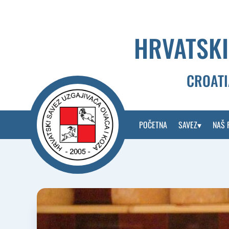
Skip
to
content
HRVATSKI
CROATI
POČETNA
SAVEZ
NAŠ 