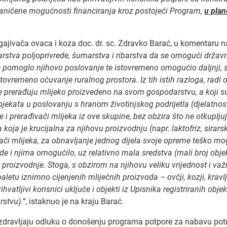
raničene mogućnosti financiranja kroz postojeći Program,
u plan
gajivača ovaca i koza doc. dr. sc. Zdravko Barać, u komentaru n
rstva poljoprivrede, šumarstva i ribarstva da se omogući drža
 pomoglo njihovo poslovanje te istovremeno omogućio daljnji, s
stovremeno očuvanje ruralnog prostora.
Iz tih istih razloga, rad
 prerađuju mlijeko proizvedeno na svom gospodarstvu, a koji su r
objekata u poslovanju s hranom životinjskog podrijetla (djelatno
e i prerađivači mlijeka iz ove skupine, bez obzira što ne otkuplju
ja je krucijalna za njihovu proizvodnju (napr. laktofriz, sirarski 
ivači mlijeka, za obnavljanje jednog dijela svoje opreme teško mo
rede i njima omogućilo, uz relativno mala sredstva (mali broj o
 proizvodnje.
Stoga, s obzirom na njihovu veliku vrijednost i va
letu iznimno cijenjenih mliječnih proizvoda – ovčji, kozji, kravlji
vatljivi korisnici uključe i objekti iz Upisnika registriranih ob
rstvu).“
, istaknuo je na kraju Barać.
zdravljaju odluku o donošenju programa potpore za nabavu pot