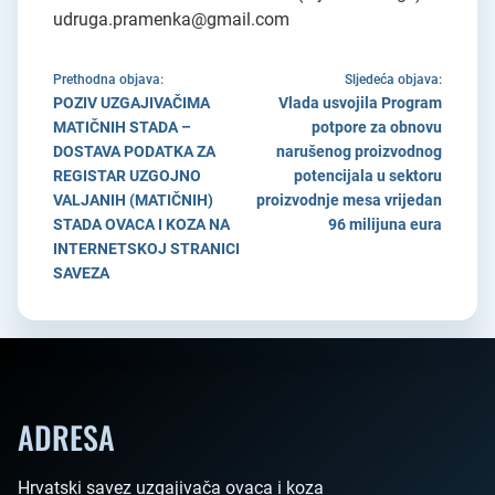
udruga.pramenka@gmail.com
Prethodna objava:
Sljedeća objava:
POZIV UZGAJIVAČIMA
Vlada usvojila Program
MATIČNIH STADA –
potpore za obnovu
DOSTAVA PODATKA ZA
narušenog proizvodnog
REGISTAR UZGOJNO
potencijala u sektoru
VALJANIH (MATIČNIH)
proizvodnje mesa vrijedan
STADA OVACA I KOZA NA
96 milijuna eura
INTERNETSKOJ STRANICI
SAVEZA
ADRESA
Hrvatski savez uzgajivača ovaca i koza
