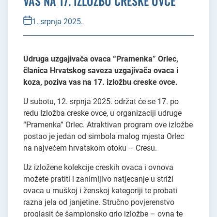
VAS NA 17. IZLOŽBU CRESKE OVCE
1. srpnja 2025.
Udruga uzgajivača ovaca “Pramenka” Orlec,
članica Hrvatskog saveza uzgajivača ovaca i
koza, poziva vas na 17. izložbu creske ovce.
U subotu, 12. srpnja 2025. održat će se 17. po
redu Izložba creske ovce, u organizaciji udruge
“Pramenka” Orlec. Atraktivan program ove izložbe
postao je jedan od simbola malog mjesta Orlec
na najvećem hrvatskom otoku – Cresu.
Uz izložene kolekcije creskih ovaca i ovnova
možete pratiti i zanimljivo natjecanje u striži
ovaca u muškoj i ženskoj kategoriji te probati
razna jela od janjetine. Stručno povjerenstvo
proglasit će šampionsko grlo izložbe – ovna te