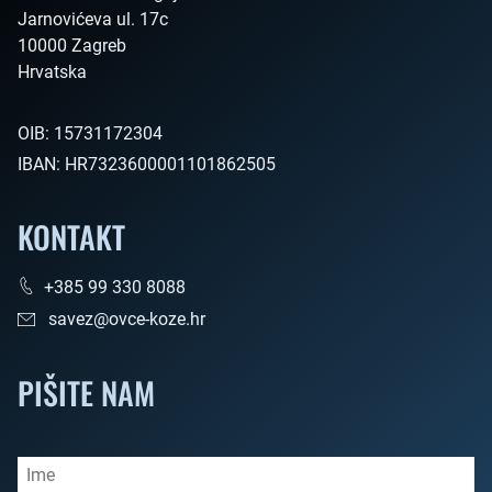
Jarnovićeva ul. 17c

10000 Zagreb

Hrvatska        
OIB:
15731172304
IBAN:
HR7323600001101862505
KONTAKT
+385 99 330 8088
savez@ovce-koze.hr
PIŠITE NAM