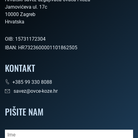
Jarnovićeva ul. 17c

10000 Zagreb

Hrvatska        
OIB:
15731172304
IBAN:
HR7323600001101862505
KONTAKT
+385 99 330 8088
savez@ovce-koze.hr
PIŠITE NAM