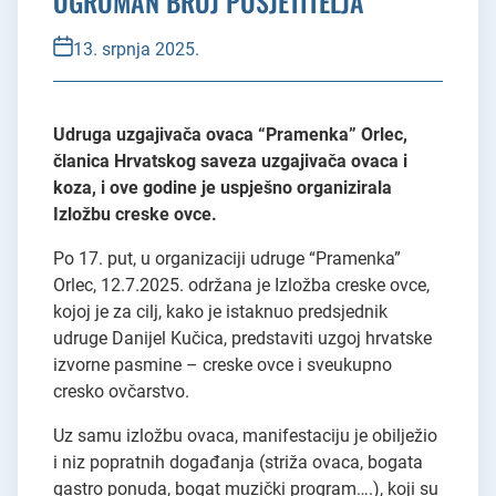
OGROMAN BROJ POSJETITELJA
13. srpnja 2025.
Udruga uzgajivača ovaca “Pramenka” Orlec,
članica Hrvatskog saveza uzgajivača ovaca i
koza, i ove godine je uspješno organizirala
Izložbu creske ovce.
Po 17. put, u organizaciji udruge “Pramenka”
Orlec, 12.7.2025. održana je Izložba creske ovce,
kojoj je za cilj, kako je istaknuo predsjednik
udruge Danijel Kučica, predstaviti uzgoj hrvatske
izvorne pasmine – creske ovce i sveukupno
cresko ovčarstvo.
Uz samu izložbu ovaca, manifestaciju je obilježio
i niz popratnih događanja (striža ovaca, bogata
gastro ponuda, bogat muzički program….), koji su