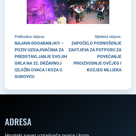
Prethodna objava:
Sljedeća objava:
NAJAVA DOGAĐANJA!!! –
ZAPOČELO PODNOŠENJE
POZIV UZGAJIVAČIMA ZA
ZAHTJEVA ZA POTPORU ZA
PREDSTAVLJANJE SVOJIH
POVEĆANJE
GRLA NA 32. DRŽAVNOJ
PROIZVODNJE OVČJEG I
IZLOŽBI OVACA I KOZA U
KOZJEG MLIJEKA
GUDOVCU
ADRESA
Hrvatski savez uzgajivača ovaca i koza
