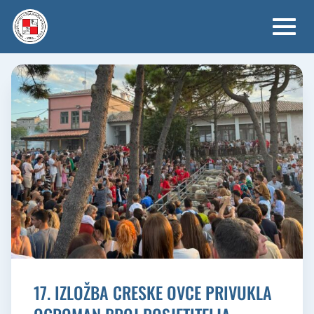
Skip
to
content
17. IZLOŽBA CRESKE OVCE PRIVUKLA