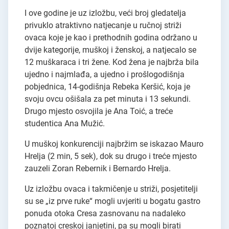
I ove godine je uz izložbu, veći broj gledatelja
privuklo atraktivno natjecanje u ručnoj striži
ovaca koje je kao i prethodnih godina održano u
dvije kategorije, muškoj i ženskoj, a natjecalo se
12 muškaraca i tri žene. Kod žena je najbrža bila
ujedno i najmlađa, a ujedno i prošlogodišnja
pobjednica, 14-godišnja Rebeka Keršić, koja je
svoju ovcu ošišala za pet minuta i 13 sekundi.
Drugo mjesto osvojila je Ana Toić, a treće
studentica Ana Mužić.
U muškoj konkurenciji najbržim se iskazao Mauro
Hrelja (2 min, 5 sek), dok su drugo i treće mjesto
zauzeli Zoran Rebernik i Bernardo Hrelja.
Uz izložbu ovaca i takmičenje u striži, posjetitelji
su se „iz prve ruke“ mogli uvjeriti u bogatu gastro
ponuda otoka Cresa zasnovanu na nadaleko
poznatoj creskoj janjetini, pa su mogli birati