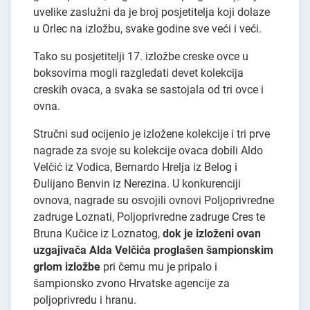
uvelike zaslužni da je broj posjetitelja koji dolaze
u Orlec na izložbu, svake godine sve veći i veći.
Tako su posjetitelji 17. izložbe creske ovce u
boksovima mogli razgledati devet kolekcija
creskih ovaca, a svaka se sastojala od tri ovce i
ovna.
Stručni sud ocijenio je izložene kolekcije i tri prve
nagrade za svoje su kolekcije ovaca dobili Aldo
Velčić iz Vodica, Bernardo Hrelja iz Belog i
Đulijano Benvin iz Nerezina. U konkurenciji
ovnova, nagrade su osvojili ovnovi Poljoprivredne
zadruge Loznati, Poljoprivredne zadruge Cres te
Bruna Kučice iz Loznatog,
dok je izloženi ovan
uzgajivača Alda Velčića proglašen šampionskim
grlom izložbe
pri čemu mu je pripalo i
šampionsko zvono Hrvatske agencije za
poljoprivredu i hranu.