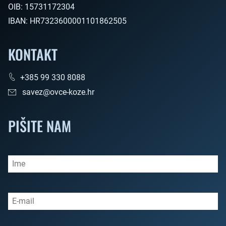
OIB:
15731172304
IBAN:
HR7323600001101862505
KONTAKT
+385 99 330 8088
savez@ovce-koze.hr
PIŠITE NAM