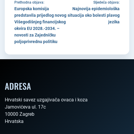
Prethodna objava:
Sljedeća objava:
Europska komisija
Najnovija epidemiološka
predstavila prijedlog novog
situacija oko bolesti plavog
Višegodišnjeg financijskog
jezika
okvira EU 2028.-2034. –
novosti za Zajedničku
poljoprivrednu politiku
ADRESA
Hrvatski savez uzgajivača ovaca i koza

Jarnovićeva ul. 17c

10000 Zagreb

Hrvatska        