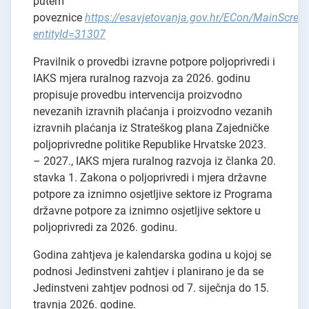
putem
poveznice
https://esavjetovanja.gov.hr/ECon/MainScree
entityId=31307
Pravilnik o provedbi izravne potpore poljoprivredi i
IAKS mjera ruralnog razvoja za 2026. godinu
propisuje provedbu intervencija proizvodno
nevezanih izravnih plaćanja i proizvodno vezanih
izravnih plaćanja iz Strateškog plana Zajedničke
poljoprivredne politike Republike Hrvatske 2023.
– 2027., IAKS mjera ruralnog razvoja iz članka 20.
stavka 1. Zakona o poljoprivredi i mjera državne
potpore za iznimno osjetljive sektore iz Programa
državne potpore za iznimno osjetljive sektore u
poljoprivredi za 2026. godinu.
Godina zahtjeva je kalendarska godina u kojoj se
podnosi Jedinstveni zahtjev i planirano je da se
Jedinstveni zahtjev podnosi od 7. siječnja do 15.
travnja 2026. godine.