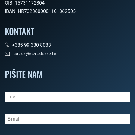
OIB:
15731172304
IBAN:
HR7323600001101862505
KONTAKT
+385 99 330 8088
savez@ovce-koze.hr
PIŠITE NAM