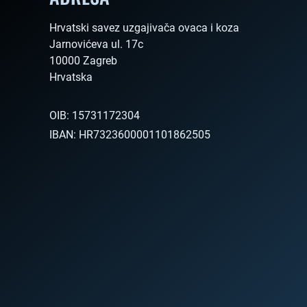
Hrvatski savez uzgajivača ovaca i koza

Jarnovićeva ul. 17c

10000 Zagreb

Hrvatska        
OIB:
15731172304
IBAN:
HR7323600001101862505