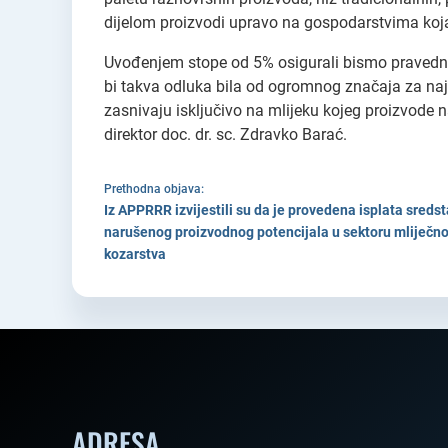
dijelom proizvodi upravo na gospodarstvima koja
Uvođenjem stope od 5% osigurali bismo pravednu 
bi takva odluka bila od ogromnog značaja za najma
zasnivaju isključivo na mlijeku kojeg proizvode 
direktor doc. dr. sc. Zdravko Barać.
Prethodna objava:
Iz APPRRR izvijestili su da je provedena isplata sre
narušenog proizvodnog potencijala u sektoru mliječno
kozarstva
ADRESA