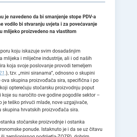
emu je navedeno da bi smanjenje stope PDV-a
e vodilo bi stvaranju uvjeta i za povećavanje
ju mlijeko proizvedeno na vlastitom
otporu koju iskazuje svim dosadašnjim
lijeka i mliječne industrije, ali i od naših
sira koja svoje poslovanje provodi temeljem
21
.), tzv. „mini siranama“, odnosno o skupini
 ova skupina proizvođača sira, specifična i po
koji opterećuju stočarsku proizvodnju poput
ti koje su naročito ove godine pogodile sektor –
o je teško privući mlade, nove uzgajivače,
u skupina hrvatskih proizvođača sira.
opstanka stočarske proizvodnje i ostanka
ronomske ponude. Istaknuto je i da se uz čitavu
 ili zemljopisnog podrijetla-ZOZP), dobrim