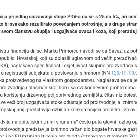
cija prijedlog snižavanja stope PDV-a na sir s 25 na 5%, pri č
to bi svakako rezultiralo povećanjem potrošnje, a s druge stran
u svom članstvu okuplja i uzgajivače ovaca i koza, koji prerađu
stru financija dr. sc. Marku Primorcu navodi se da Savez, uz p
blici Hrvatskoj, koji su dolazili uglavnom od većih prerađivača m
A), naglašava specifičnost i osjetljivost skupine proizvođača 
te o registraciji subjekata u poslovanju s hranom (NN
123/19
,
03/
jeka proizvedenog na vlastitom gospodarstvu. Naglašava se da je
roizvodnja i plasman sira, bori i sa svakodnevnim problemima 
u korištenju državnog poljoprivrednog zemljišta, čitav niz boles
sve veći broj uzgajivača stoke odustaje od proizvodnje, a iznimn
pskoj uniji predstavlja ozbiljan konkurencijski problem i za ov
 odvija na obiteljskim „mini siranama“ često puta glavni razlog 
roizvodnja predstavlja iznimno važan dio bogate hrvatske gast
 pa i na EU razini zaštićenih proizvoda (oznakama izvornosti-ZOI