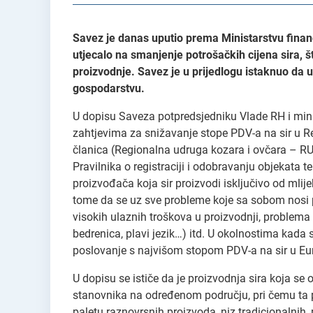
Savez je danas uputio prema Ministarstvu finan
utjecalo na smanjenje potrošačkih cijena sira, š
proizvodnje. Savez je u prijedlogu istaknuo da 
gospodarstvu.
U dopisu Saveza potpredsjedniku Vlade RH i mini
zahtjevima za snižavanje stope PDV-a na sir u Repu
članica (Regionalna udruga kozara i ovčara – RUK
Pravilnika o registraciji i odobravanju objekata 
proizvođača koja sir proizvodi isključivo od mli
tome da se uz sve probleme koje sa sobom nosi p
visokih ulaznih troškova u proizvodnji, problema 
bedrenica, plavi jezik…) itd. U okolnostima kada 
poslovanje s najvišom stopom PDV-a na sir u Euro
U dopisu se ističe da je proizvodnja sira koja se
stanovnika na određenom području, pri čemu ta p
paletu raznovrsnih proizvoda, niz tradicionalnih,