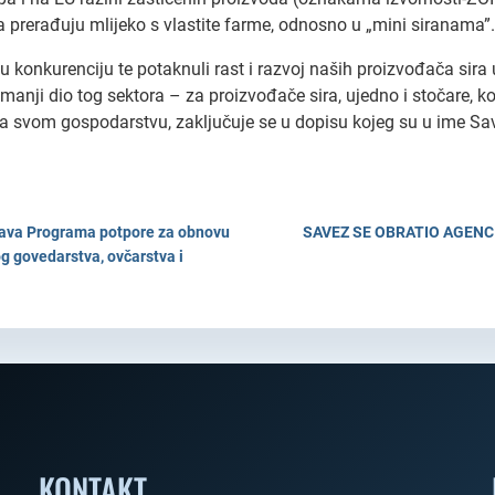
 prerađuju mlijeko s vlastite farme, odnosno u „mini siranama”.
konkurenciju te potaknuli rast i razvoj naših proizvođača sira
nji dio tog sektora – za proizvođače sira, ujedno i stočare, koj
na svom gospodarstvu, zaključuje se u dopisu kojeg su u ime Sav
dstava Programa potpore za obnovu
SAVEZ SE OBRATIO AGENCI
g govedarstva, ovčarstva i
KONTAKT