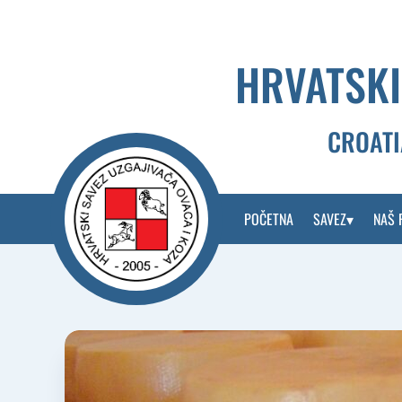
Skip
to
content
HRVATSKI
CROATI
POČETNA
SAVEZ
NAŠ 