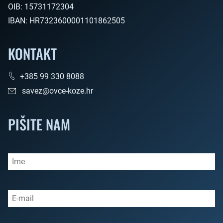
OIB:
15731172304
IBAN:
HR7323600001101862505
KONTAKT
+385 99 330 8088
savez@ovce-koze.hr
PIŠITE NAM