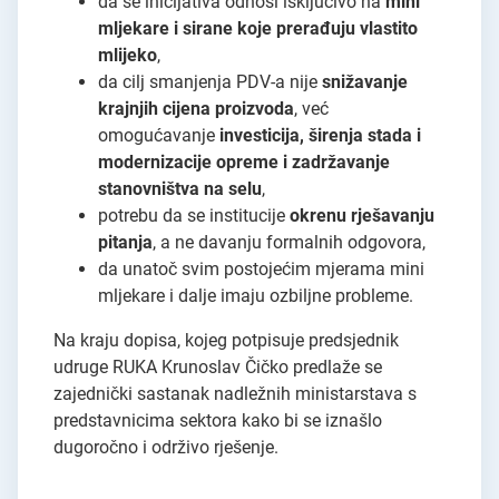
da se inicijativa odnosi isključivo na
mini
mljekare i sirane koje prerađuju vlastito
mlijeko
,
da cilj smanjenja PDV-a nije
snižavanje
krajnjih cijena proizvoda
, već
omogućavanje
investicija, širenja stada i
modernizacije opreme i zadržavanje
stanovništva na selu
,
potrebu da se institucije
okrenu rješavanju
pitanja
, a ne davanju formalnih odgovora,
da unatoč svim postojećim mjerama mini
mljekare i dalje imaju ozbiljne probleme.
Na kraju dopisa, kojeg potpisuje predsjednik
udruge RUKA Krunoslav Čičko predlaže se
zajednički sastanak nadležnih ministarstava s
predstavnicima sektora kako bi se iznašlo
dugoročno i održivo rješenje.