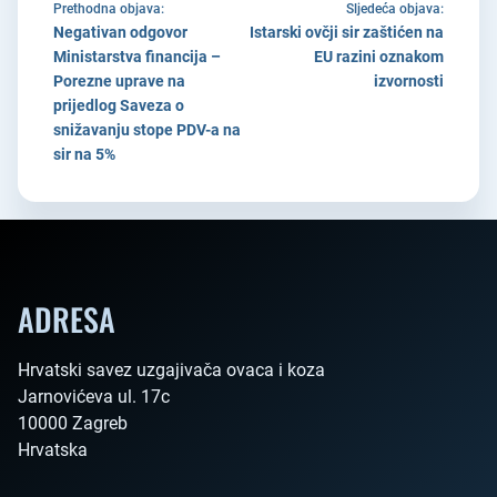
Prethodna objava:
Sljedeća objava:
Negativan odgovor
Istarski ovčji sir zaštićen na
Ministarstva financija –
EU razini oznakom
Porezne uprave na
izvornosti
prijedlog Saveza o
snižavanju stope PDV-a na
sir na 5%
ADRESA
Hrvatski savez uzgajivača ovaca i koza

Jarnovićeva ul. 17c

10000 Zagreb

Hrvatska        