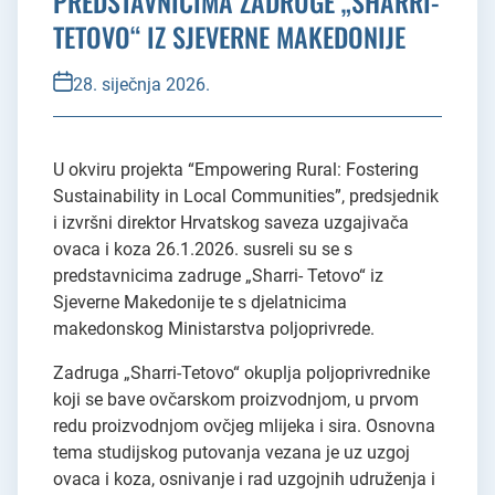
PREDSTAVNICIMA ZADRUGE „SHARRI-
TETOVO“ IZ SJEVERNE MAKEDONIJE
28. siječnja 2026.
U okviru projekta “Empowering Rural: Fostering
Sustainability in Local Communities”, predsjednik
i izvršni direktor Hrvatskog saveza uzgajivača
ovaca i koza 26.1.2026. susreli su se s
predstavnicima zadruge „Sharri- Tetovo“ iz
Sjeverne Makedonije te s djelatnicima
makedonskog Ministarstva poljoprivrede.
Zadruga „Sharri-Tetovo“ okuplja poljoprivrednike
koji se bave ovčarskom proizvodnjom, u prvom
redu proizvodnjom ovčjeg mlijeka i sira. Osnovna
tema studijskog putovanja vezana je uz uzgoj
ovaca i koza, osnivanje i rad uzgojnih udruženja i