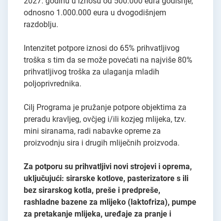
2027. godinu u iznosu od 500.000 eura godišnje,
odnosno 1.000.000 eura u dvogodišnjem
razdoblju.
Intenzitet potpore iznosi do 65% prihvatljivog
troška s tim da se može povećati na najviše 80%
prihvatljivog troška za ulaganja mladih
poljoprivrednika.
Cilj Programa je pružanje potpore objektima za
preradu kravljeg, ovčjeg i/ili kozjeg mlijeka, tzv.
mini siranama, radi nabavke opreme za
proizvodnju sira i drugih mliječnih proizvoda.
Za potporu su prihvatljivi novi strojevi i oprema,
uključujući: sirarske kotlove, pasterizatore s ili
bez sirarskog kotla, preše i predpreše,
rashladne bazene za mlijeko (laktofriza), pumpe
za pretakanje mlijeka, uređaje za pranje i