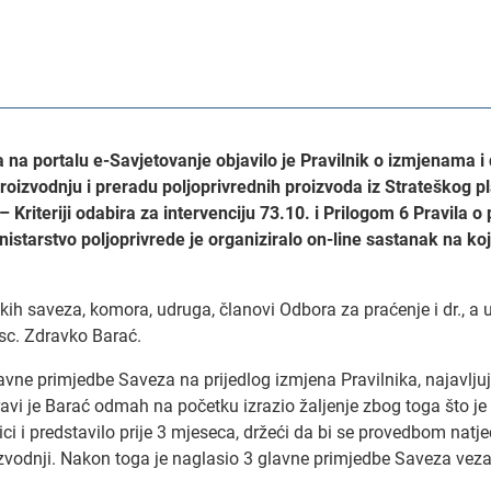
a na portalu e-Savjetovanje objavilo je Pravilnik o izmjenama 
oizvodnju i preradu poljoprivrednih proizvoda iz Strateškog pl
riteriji odabira za intervenciju 73.10. i Prilogom 6 Pravila o p
inistarstvo poljoprivrede je organiziralo on-line sastanak na
kih saveza, komora, udruga, članovi Odbora za praćenje i dr., 
 sc. Zdravko Barać.
 glavne primjedbe Saveza na prijedlog izmjena Pravilnika, najav
ravi je Barać odmah na početku izrazio žaljenje zbog toga što je
nici i predstavilo prije 3 mjeseca, držeći da bi se provedbom natj
oizvodnji. Nakon toga je naglasio 3 glavne primjedbe Saveza vezan