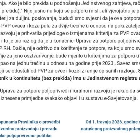
anja. Ako je bilo prekida u podnošenju Jedinstvenog zahtjeva, r
rekida).“ Nije jasno na koju se potporu misli, ali vjerojatno je 
iterij za duljinu poslovanja, budući smo svjesni da je ova potpo
za PVP ovaca i koza pala za dvije trećine u odnosu na pokazatelj
azvoju je prihvatila prijedloge o izmjenama kriterija za PVP ovac
, i to je bio razlog da je u konačnici Uprava za potpore poljopriv
 RH. Dakle, nije održivo da korištenje te potpore, za koju smo svi
terije za jeno osztvarivanje, bude mjerilo u kriterijima za potporu
 pao na jednu trećinu u odnosu na godine prije 2023., Savez smatr
koji se odustali od PVP za ovce i koze iz ranije opisanih razloga.
snik u kontinuitetu (bez prekida) ima u Jedinstvenom registru d
 Uprava za potpore poljoprivredi i ruralnom razvoju je rekao da 
 iznesene primjedbe svakako objavi i u sustavu e-Savjetovanja.
dopunama Pravilnika o provedbi
Od 1. travnja 2026. godine
ivrednu proizvodnju i preradu
narušenog proizvodnog potenc
ke poljoprivredne politike