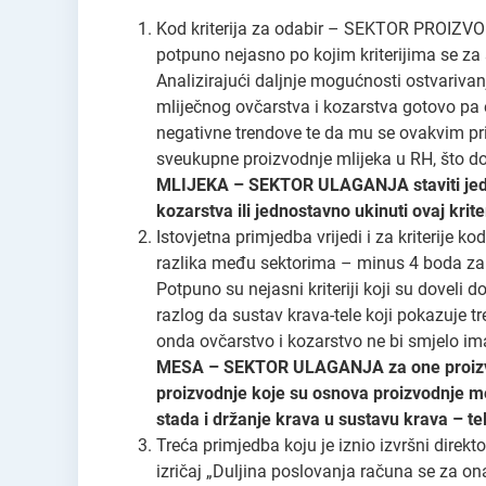
Kod kriterija za odabir – SEKTOR PROIZVOD
potpuno nejasno po kojim kriterijima se za 
Analizirajući daljnje mogućnosti ostvarivan
mliječnog ovčarstva i kozarstva gotovo pa e
negativne trendove te da mu se ovakvim pri
sveukupne proizvodnje mlijeka u RH, što 
MLIJEKA – SEKTOR ULAGANJA staviti jednak
kozarstva ili jednostavno ukinuti ovaj krite
Istovjetna primjedba vrijedi i za kriterij
razlika među sektorima – minus 4 boda za o
Potpuno su nejasni kriteriji koji su doveli 
razlog da sustav krava-tele koji pokazuje t
onda ovčarstvo i kozarstvo ne bi smjelo im
MESA – SEKTOR ULAGANJA za one proizvodn
proizvodnje koje su osnova proizvodnje me
stada i držanje krava u sustavu krava – tel
Treća primjedba koju je iznio izvršni direkt
izričaj „Duljina poslovanja računa se za on