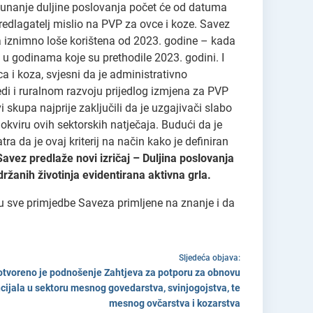
ačunanje duljine poslovanja počet će od datuma
predlagatelj mislio na PVP za ovce i koze. Savez
ra iznimno loše korištena od 2023. godine – kada
e u godinama koje su prethodile 2023. godini. I
a i koza, svjesni da je administrativno
redi i ruralnom razvoju prijedlog izmjena za PVP
 skupa najprije zaključili da je uzgajivači slabo
 u okviru ovih sektorskih natječaja. Budući da je
a da je ovaj kriterij na način kako je definiran
Savez predlaže novi izričaj – Duljina poslovanja
ržanih životinja evidentirana aktivna grla.
su sve primjedbe Saveza primljene na znanje i da
Sljedeća objava:
 otvoreno je podnošenje Zahtjeva za potporu za obnovu
ijala u sektoru mesnog govedarstva, svinjogojstva, te
mesnog ovčarstva i kozarstva