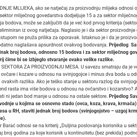
NJE MLIJEKA, ako se natječaj za proizvodnju mlijeka odnosi od
sektor mliječnog govedarstva dodjeljuje 15 a za sektor mliječno
ja bodova, može se zaključiti da je već kod prvog kriterija (sekt
liminiran iz ovog natječaja. Naglasio je i da sektor proizvodnje 
stupom ne pruža prilika za oporavak. Istaknuo je i da je proizv
dodatno naglašava apsurdnost ovakvog bodovanja.
Prijedlog S
 broj bodova, odnosno 15 bodova i za sektor mliječnog goved
rij čime bi se izbjeglo stvaranje ovako velike razlike.
e kod SEKTORA ZA PROIZVODNJU MESA. U savezu smatraju da je već
včare i kozare u odnosu na svinjogojce i minus dva boda u odn
do ovakvih razlika. Ako je teško stanje u sektoru razlog da svinjo
rend rasta ima više bodova u odnosu na ovčarstvo i kozarstvo? A
ati ni jedan bod manje u odnosu na ostale sektore.
Prijedlog Sa
je u kojima se osnovno stado (ovca, koza, krava, krmača) u
sa u RH, staviti jednak broj bodova (svinjogojstvo – uzgoj kr
e).
or Barać odnosi se na kriterij „Duljina poslovanja korisnika u sekt
aj broj godina za koje korisnik u kontinuitetu (bez prekida) podn