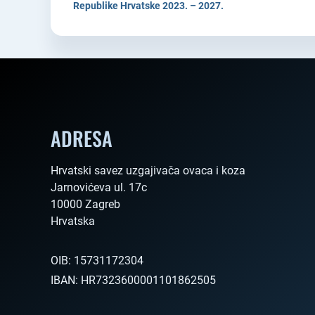
Republike Hrvatske 2023. – 2027.
ADRESA
Hrvatski savez uzgajivača ovaca i koza

Jarnovićeva ul. 17c

10000 Zagreb

Hrvatska        
OIB:
15731172304
IBAN:
HR7323600001101862505