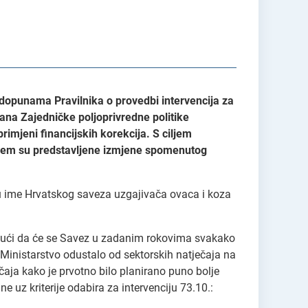
i dopunama Pravilnika o provedbi intervencija za
ana Zajedničke poljoprivredne politike
rimjeni financijskih korekcija. S ciljem
 kojem su predstavljene izmjene spomenutog
a u ime Hrvatskog saveza uzgajivača ovaca i koza
ljujući da će se Savez u zadanim rokovima svakako
 Ministarstvo odustalo od sektorskih natječaja na
ečaja kako je prvotno bilo planirano puno bolje
e uz kriterije odabira za intervenciju 73.10.: