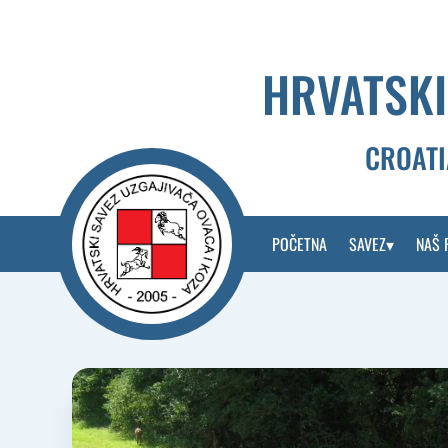
Skip
to
content
HRVATSKI
CROATI
POČETNA
SAVEZ
NAŠ 