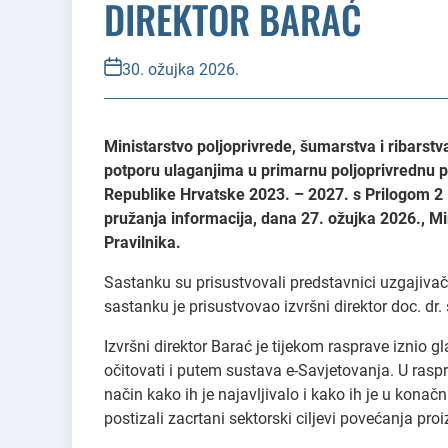
DIREKTOR BARAĆ
30. ožujka 2026.
Ministarstvo poljoprivrede, šumarstva i ribarstv
potporu ulaganjima u primarnu poljoprivrednu pr
Republike Hrvatske 2023. – 2027. s Prilogom 2 – K
pružanja informacija, dana 27. ožujka 2026., M
Pravilnika.
Sastanku su prisustvovali predstavnici uzgajivač
sastanku je prisustvovao izvršni direktor doc. dr.
Izvršni direktor Barać je tijekom rasprave iznio
očitovati i putem sustava e-Savjetovanja. U rasp
način kako ih je najavljivalo i kako ih je u konač
postizali zacrtani sektorski ciljevi povećanja pr