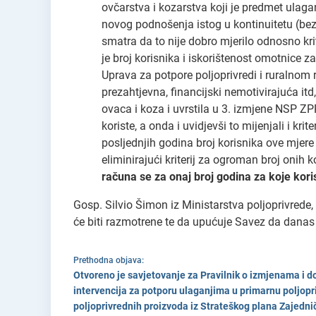
ovčarstva i kozarstva koji je predmet ulag
novog podnošenja istog u kontinuitetu (bez p
smatra da to nije dobro mjerilo odnosno kr
je broj korisnika i iskorištenost omotnice 
Uprava za potpore poljoprivredi i ruralnom r
prezahtjevna, financijski nemotivirajuća itd
ovaca i koza i uvrstila u 3. izmjene NSP ZPP
koriste, a onda i uvidjevši to mijenjali i kri
posljednjih godina broj korisnika ove mjere
eliminirajući kriterij za ogroman broj onih 
računa se za onaj broj godina za koje kori
Gosp. Silvio Šimon iz Ministarstva poljoprivrede,
će biti razmotrene te da upućuje Savez da danas
Prethodna objava:
Otvoreno je savjetovanje za Pravilnik o izmjenama i 
intervencija za potporu ulaganjima u primarnu poljopr
poljoprivrednih proizvoda iz Strateškog plana Zajednič