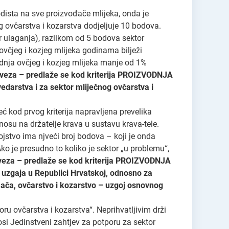
ista na sve proizvođače mlijeka, onda je
g ovčarstva i kozarstva dodjeljuje 10 bodova.
or ulaganja), razlikom od 5 bodova sektor
ovčjeg i kozjeg mlijeka godinama bilježi
odnja ovčjeg i kozjeg mlijeka manje od 1%
aveza – predlaže se kod kriterija PROIZVODNJA
arstva i za sektor mliječnog ovčarstva i
 kod prvog kriterija napravljena prevelika
osu na držatelje krava u sustavu krava-tele.
gojstvo ima njveći broj bodova – koji je onda
ko je presudno to koliko je sektor „u problemu“,
veza – predlaže se kod kriterija PROIZVODNJA
zgaja u Republici Hrvatskoj, odnosno za
mača, ovčarstvo i kozarstvo – uzgoj osnovnog
oru ovčarstva i kozarstva“. Neprihvatljivim drži
osi Jedinstveni zahtjev za potporu za sektor