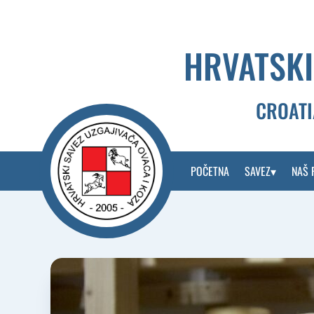
Skip
to
content
HRVATSKI
CROATI
POČETNA
SAVEZ
NAŠ 