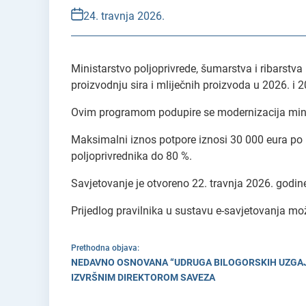
24. travnja 2026.
Ministarstvo poljoprivrede, šumarstva i ribarstv
proizvodnju sira i mliječnih proizvoda u 2026. i 2
Ovim programom podupire se modernizacija mini s
Maksimalni iznos potpore iznosi 30 000 eura po pr
poljoprivrednika do 80 %.
Savjetovanje je otvoreno 22. travnja 2026. godine
Prijedlog pravilnika u sustavu e-savjetovanja mo
Prethodna objava:
NEDAVNO OSNOVANA “UDRUGA BILOGORSKIH UZGAJI
IZVRŠNIM DIREKTOROM SAVEZA