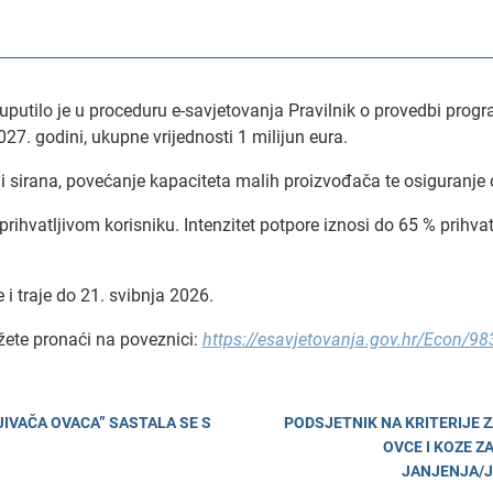
a uputilo je u proceduru e-savjetovanja Pravilnik o provedbi pr
027. godini, ukupne vrijednosti 1 milijun eura.
irana, povećanje kapaciteta malih proizvođača te osiguranje o
ihvatljivom korisniku. Intenzitet potpore iznosi do 65 % prihvat
 i traje do 21. svibnja 2026.
žete pronaći na poveznici:
https://esavjetovanja.gov.hr/Econ/98
VAČA OVACA” SASTALA SE S
PODSJETNIK NA KRITERIJE 
OVCE I KOZE Z
JANJENJA/J