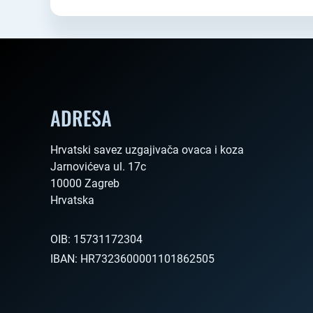
ADRESA
Hrvatski savez uzgajivača ovaca i koza

Jarnovićeva ul. 17c

10000 Zagreb

Hrvatska        
OIB:
15731172304
IBAN:
HR7323600001101862505