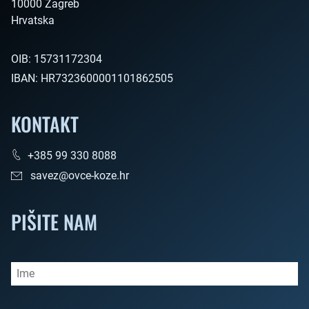
10000 Zagreb

Hrvatska        
OIB:
15731172304
IBAN:
HR7323600001101862505
KONTAKT
+385 99 330 8088
savez@ovce-koze.hr
PIŠITE NAM