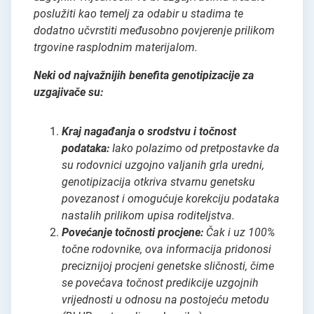
poslužiti kao temelj za odabir u stadima te
dodatno učvrstiti međusobno povjerenje prilikom
trgovine rasplodnim materijalom.
Neki od najvažnijih benefita genotipizacije za
uzgajivače su:
Kraj nagađanja o srodstvu i točnost
podataka:
Iako polazimo od pretpostavke da
su rodovnici uzgojno valjanih grla uredni,
genotipizacija otkriva stvarnu genetsku
povezanost i omogućuje korekciju podataka
nastalih prilikom upisa roditeljstva.
Povećanje točnosti procjene:
Čak i uz 100%
točne rodovnike, ova informacija pridonosi
preciznijoj procjeni genetske sličnosti, čime
se povećava točnost predikcije uzgojnih
vrijednosti u odnosu na postojeću metodu