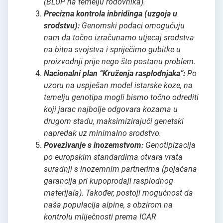
(BLUP na temelju rodovnika).
Precizna kontrola inbridinga (uzgoja u
srodstvu):
Genomski podaci omogućuju
nam da točno izračunamo utjecaj srodstva
na bitna svojstva i spriječimo gubitke u
proizvodnji prije nego što postanu problem.
Nacionalni plan “Kruženja rasplodnjaka”:
Po
uzoru na uspješan model istarske koze, na
temelju genotipa mogli bismo točno odrediti
koji jarac najbolje odgovara kozama u
drugom stadu, maksimizirajući genetski
napredak uz minimalno srodstvo.
Povezivanje s inozemstvom:
Genotipizacija
po europskim standardima otvara vrata
suradnji s inozemnim partnerima (pojačana
garancija pri kupoprodaji rasplodnog
materijala). Također, postoji mogućnost da
naša populacija alpine, s obzirom na
kontrolu mliječnosti prema ICAR