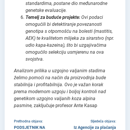
standardima, postane dio međunarodne
genetske evaluacije.
Temelj za buduće projekte:
Ovi podaci
omogućili bi detektiranje povezanosti
genotipa s otpornošću na bolesti (mastitis,
AEK) te kvalitetom mlijeka za sirarstvo (npr.
udio kapa-kazeina), što bi uzgajivačima
omogućilo selekciju usmjerenu na ova
svojstva.
Analizom prilika u uzgojno valjanim stadima
želimo pomoći na način da proizvodnja bude
stabilnija i profitabilnija. Ovo je važan korak
prema modernom uzgoju i boljoj kontroli nad
genetikom uzgojno valjanih koza alpina
pasmine,
zaključuje profesor Ante Kasap
Prethodna objava:
Sljedeća objava:
PODSJETNIK NA
Iz Agencije za plaćanja