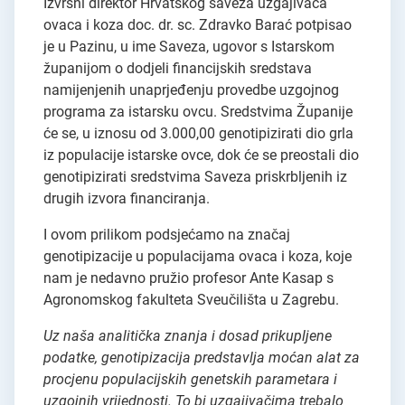
Izvršni direktor Hrvatskog saveza uzgajivača
ovaca i koza doc. dr. sc. Zdravko Barać potpisao
je u Pazinu, u ime Saveza, ugovor s Istarskom
županijom o dodjeli financijskih sredstava
namijenjenih unaprjeđenju provedbe uzgojnog
programa za istarsku ovcu. Sredstvima Županije
će se, u iznosu od 3.000,00 genotipizirati dio grla
iz populacije istarske ovce, dok će se preostali dio
genotipizirati sredstvima Saveza priskrbljenih iz
drugih izvora financiranja.
I ovom prilikom podsjećamo na značaj
genotipizacije u populacijama ovaca i koza, koje
nam je nedavno pružio profesor Ante Kasap s
Agronomskog fakulteta Sveučilišta u Zagrebu.
Uz naša analitička znanja i dosad prikupljene
podatke, genotipizacija predstavlja moćan alat za
procjenu populacijskih genetskih parametara i
uzgojnih vrijednosti. To bi uzgajivačima trebalo