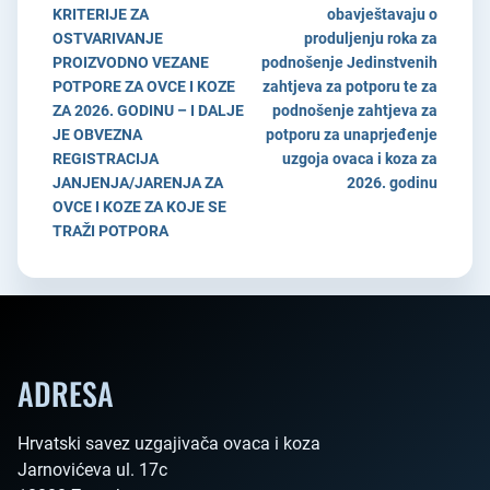
KRITERIJE ZA
obavještavaju o
OSTVARIVANJE
produljenju roka za
PROIZVODNO VEZANE
podnošenje Jedinstvenih
POTPORE ZA OVCE I KOZE
zahtjeva za potporu te za
ZA 2026. GODINU – I DALJE
podnošenje zahtjeva za
JE OBVEZNA
potporu za unaprjeđenje
REGISTRACIJA
uzgoja ovaca i koza za
JANJENJA/JARENJA ZA
2026. godinu
OVCE I KOZE ZA KOJE SE
TRAŽI POTPORA
ADRESA
Hrvatski savez uzgajivača ovaca i koza

Jarnovićeva ul. 17c
