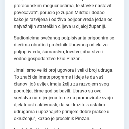
proračunskim mogućnostima, te stavke nastaviti
povećavati“, poručio je župan Miletić i dodao
kako je razvijena i održiva poljoprivreda jedan od
najvažnijih strateških ciljeva u cijeloj županiji.
Sudionicima svečanog potpisivanja prigodnim se
riječima obratio i pročelnik Upravnog odjela za
poljoprivredu, šumarstvo, lovstvo, ribarstvo i
vodno gospodarstvo Ezio Pinzan.
„Imali smo veliki broj ugovora i veliki broj udruga.
To znači da imate programe i ideje te da vaši
članovi još uvijek imaju želju za razvojem svog
područja, čime god se bavili. Upravo su ova
sredstva namijenjena tome da promovirate svoju
djelatnost i aktivnosti, da se družite s ostalim
udrugama i upoznajete primjere dobre prakse u
okruženju“, kazao je pročelnik Pinzan.