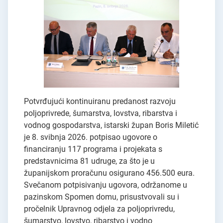
Potvrđujući kontinuiranu predanost razvoju
poljoprivrede, šumarstva, lovstva, ribarstva i
vodnog gospodarstva, istarski župan Boris Miletić
je 8. svibnja 2026. potpisao ugovore o
financiranju 117 programa i projekata s
predstavnicima 81 udruge, za što je u
županijskom proračunu osigurano 456.500 eura.
Svečanom potpisivanju ugovora, održanome u
pazinskom Spomen domu, prisustvovali su i
pročelnik Upravnog odjela za poljoprivredu,
šumarstvo, lovstvo, ribarstvo i vodno