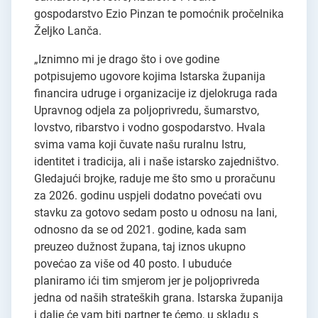
gospodarstvo Ezio Pinzan te pomoćnik pročelnika
Željko Lanča.
„Iznimno mi je drago što i ove godine
potpisujemo ugovore kojima Istarska županija
financira udruge i organizacije iz djelokruga rada
Upravnog odjela za poljoprivredu, šumarstvo,
lovstvo, ribarstvo i vodno gospodarstvo. Hvala
svima vama koji čuvate našu ruralnu Istru,
identitet i tradicija, ali i naše istarsko zajedništvo.
Gledajući brojke, raduje me što smo u proračunu
za 2026. godinu uspjeli dodatno povećati ovu
stavku za gotovo sedam posto u odnosu na lani,
odnosno da se od 2021. godine, kada sam
preuzeo dužnost župana, taj iznos ukupno
povećao za više od 40 posto. I ubuduće
planiramo ići tim smjerom jer je poljoprivreda
jedna od naših strateških grana. Istarska županija
i dalje će vam biti partner te ćemo, u skladu s