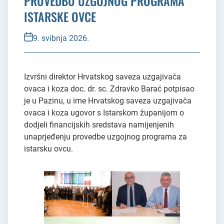
PROVEDBU UZGOJNOG PROGRAMA
ISTARSKE OVCE
9. svibnja 2026.
Izvršni direktor Hrvatskog saveza uzgajivača
ovaca i koza doc. dr. sc. Zdravko Barać potpisao
je u Pazinu, u ime Hrvatskog saveza uzgajivača
ovaca i koza ugovor s Istarskom županijom o
dodjeli financijskih sredstava namijenjenih
unaprjeđenju provedbe uzgojnog programa za
istarsku ovcu.