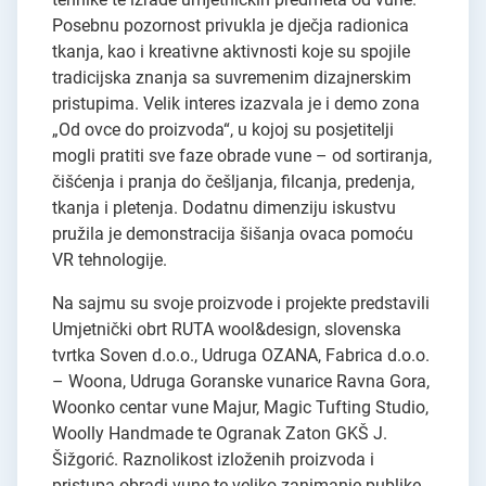
Posebnu pozornost privukla je dječja radionica
tkanja, kao i kreativne aktivnosti koje su spojile
tradicijska znanja sa suvremenim dizajnerskim
pristupima. Velik interes izazvala je i demo zona
„Od ovce do proizvoda“, u kojoj su posjetitelji
mogli pratiti sve faze obrade vune – od sortiranja,
čišćenja i pranja do češljanja, filcanja, predenja,
tkanja i pletenja. Dodatnu dimenziju iskustvu
pružila je demonstracija šišanja ovaca pomoću
VR tehnologije.
Na sajmu su svoje proizvode i projekte predstavili
Umjetnički obrt RUTA wool&design, slovenska
tvrtka Soven d.o.o., Udruga OZANA, Fabrica d.o.o.
– Woona, Udruga Goranske vunarice Ravna Gora,
Woonko centar vune Majur, Magic Tufting Studio,
Woolly Handmade te Ogranak Zaton GKŠ J.
Šižgorić. Raznolikost izloženih proizvoda i
pristupa obradi vune te veliko zanimanje publike