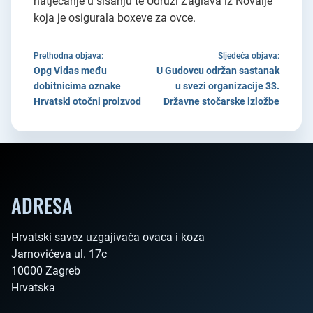
natjecanje u šišanju te Udruzi Zaglava iz Novalje
koja je osigurala boxeve za ovce.
Prethodna objava:
Sljedeća objava:
Opg Vidas među
U Gudovcu održan sastanak
dobitnicima oznake
u svezi organizacije 33.
Hrvatski otočni proizvod
Državne stočarske izložbe
ADRESA
Hrvatski savez uzgajivača ovaca i koza

Jarnovićeva ul. 17c

10000 Zagreb

Hrvatska        