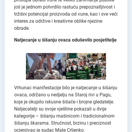
još je jednom potvrdilo rastuću prepoznatljivost i
tržišni potencijal proizvoda od vune, kao i sve veći
interes za održive i kreativne oblike njezine
obrade.
Natjecanje u šišanju ovaca oduševilo posjetitelje
Vrhunac manifestacije bilo je natjecanje u šišanju
ovaca, održano u nedjelju na Staroj rivi u Pagu,
koje je okupilo iskusne šišače i brojne gledatelje.
Natjecatelji su svoje vještine pokazali u dvije
kategorije – šišanju mašinicom i tradicionalnom
šišanju škarama. Stručnost, brzinu i preciznost
ocjenjivao je sudac Mate Crljenko.