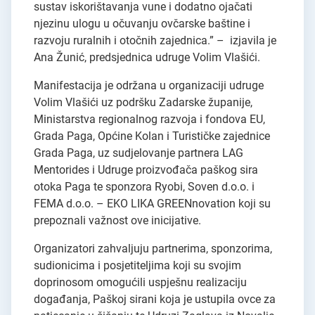
sustav iskorištavanja vune i dodatno ojačati
njezinu ulogu u očuvanju ovčarske baštine i
razvoju ruralnih i otočnih zajednica.” – izjavila je
Ana Žunić, predsjednica udruge Volim Vlašići.
Manifestacija je održana u organizaciji udruge
Volim Vlašići uz podršku Zadarske županije,
Ministarstva regionalnog razvoja i fondova EU,
Grada Paga, Općine Kolan i Turističke zajednice
Grada Paga, uz sudjelovanje partnera LAG
Mentorides i Udruge proizvođača paškog sira
otoka Paga te sponzora Ryobi, Soven d.o.o. i
FEMA d.o.o. – EKO LIKA GREENnovation koji su
prepoznali važnost ove inicijative.
Organizatori zahvaljuju partnerima, sponzorima,
sudionicima i posjetiteljima koji su svojim
doprinosom omogućili uspješnu realizaciju
događanja, Paškoj sirani koja je ustupila ovce za