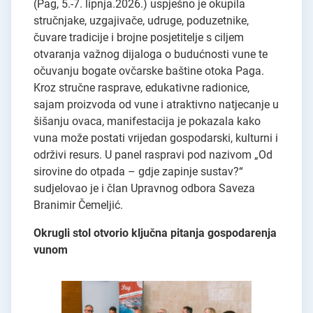
(Pag, 5.-7. lipnja.2026.) uspješno je okupila
stručnjake, uzgajivače, udruge, poduzetnike,
čuvare tradicije i brojne posjetitelje s ciljem
otvaranja važnog dijaloga o budućnosti vune te
očuvanju bogate ovčarske baštine otoka Paga.
Kroz stručne rasprave, edukativne radionice,
sajam proizvoda od vune i atraktivno natjecanje u
šišanju ovaca, manifestacija je pokazala kako
vuna može postati vrijedan gospodarski, kulturni i
održivi resurs. U panel raspravi pod nazivom „Od
sirovine do otpada – gdje zapinje sustav?“
sudjelovao je i član Upravnog odbora Saveza
Branimir Čemeljić.
Okrugli stol otvorio ključna pitanja gospodarenja
vunom