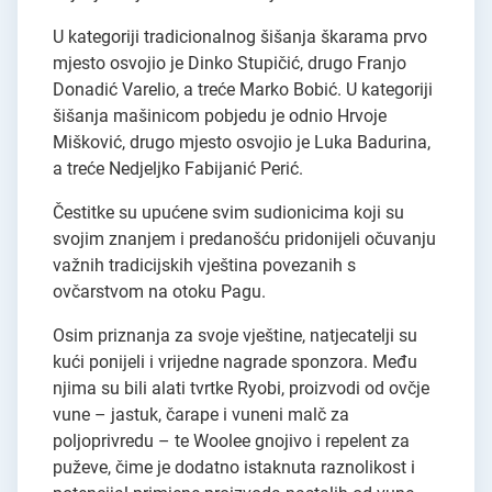
U kategoriji tradicionalnog šišanja škarama prvo
mjesto osvojio je Dinko Stupičić, drugo Franjo
Donadić Varelio, a treće Marko Bobić. U kategoriji
šišanja mašinicom pobjedu je odnio Hrvoje
Mišković, drugo mjesto osvojio je Luka Badurina,
a treće Nedjeljko Fabijanić Perić.
Čestitke su upućene svim sudionicima koji su
svojim znanjem i predanošću pridonijeli očuvanju
važnih tradicijskih vještina povezanih s
ovčarstvom na otoku Pagu.
Osim priznanja za svoje vještine, natjecatelji su
kući ponijeli i vrijedne nagrade sponzora. Među
njima su bili alati tvrtke Ryobi, proizvodi od ovčje
vune – jastuk, čarape i vuneni malč za
poljoprivredu – te Woolee gnojivo i repelent za
puževe, čime je dodatno istaknuta raznolikost i