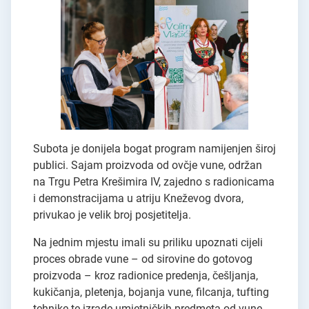
Subota je donijela bogat program namijenjen široj
publici. Sajam proizvoda od ovčje vune, održan
na Trgu Petra Krešimira IV, zajedno s radionicama
i demonstracijama u atriju Kneževog dvora,
privukao je velik broj posjetitelja.
Na jednim mjestu imali su priliku upoznati cijeli
proces obrade vune – od sirovine do gotovog
proizvoda – kroz radionice predenja, češljanja,
kukičanja, pletenja, bojanja vune, filcanja, tufting
tehnike te izrade umjetničkih predmeta od vune.