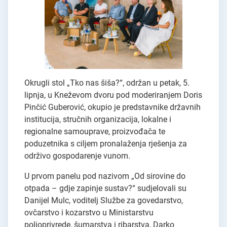
Okrugli stol „Tko nas šiša?“, održan u petak, 5.
lipnja, u Kneževom dvoru pod moderiranjem Doris
Pinčić Guberović, okupio je predstavnike državnih
institucija, stručnih organizacija, lokalne i
regionalne samouprave, proizvođača te
poduzetnika s ciljem pronalaženja rješenja za
održivo gospodarenje vunom.
U prvom panelu pod nazivom „Od sirovine do
otpada – gdje zapinje sustav?“ sudjelovali su
Danijel Mulc, voditelj Službe za govedarstvo,
ovčarstvo i kozarstvo u Ministarstvu
poljoprivrede, šumarstva i ribarstva, Darko