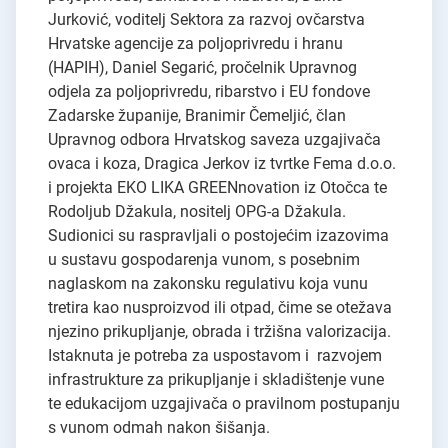
Jurković, voditelj Sektora za razvoj ovčarstva
Hrvatske agencije za poljoprivredu i hranu
(HAPIH), Daniel Segarić, pročelnik Upravnog
odjela za poljoprivredu, ribarstvo i EU fondove
Zadarske županije, Branimir Čemeljić, član
Upravnog odbora Hrvatskog saveza uzgajivača
ovaca i koza, Dragica Jerkov iz tvrtke Fema d.o.o.
i projekta EKO LIKA GREENnovation iz Otočca te
Rodoljub Džakula, nositelj OPG-a Džakula.
Sudionici su raspravljali o postojećim izazovima
u sustavu gospodarenja vunom, s posebnim
naglaskom na zakonsku regulativu koja vunu
tretira kao nusproizvod ili otpad, čime se otežava
njezino prikupljanje, obrada i tržišna valorizacija.
Istaknuta je potreba za uspostavom i razvojem
infrastrukture za prikupljanje i skladištenje vune
te edukacijom uzgajivača o pravilnom postupanju
s vunom odmah nakon šišanja.