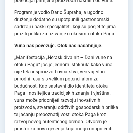
potencijal primjene proizvoda nastalih od vune.
Program je vodio Dario Šupraha, a ugodno
druženje dodatno su upotpunili gastronomski
sadržaji i paški specijaliteti, koji su posjetiteljima
pružili priliku za uživanje u okusima otoka Paga.
Vuna nas povezuje. Otok nas nadahnjuje.
„Manifestacija „Neraskidiva nit – Dani vune na
otoku Pagu“ još je jednom istaknula kako vuna
nije tek nusproizvod ovčarstva, već vrijedan
prirodni resurs s velikim potencijalom za
budućnost. Kao sastavni dio identiteta otoka
Paga i nositeljica tradicijskih znanja i vještina,
vuna može pridonijeti razvoju inovativnih
proizvoda, stvaranju održivih gospodarskih prilika
te jačanju prepoznatljivosti otoka Paga kroz
razvoj novog autentičnog brenda. Otvoren je
prostor za nova rješenja koja mogu unaprijediti