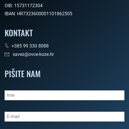
OIB:
15731172304
IBAN:
HR7323600001101862505
KONTAKT
+385 99 330 8088
savez@ovce-koze.hr
PIŠITE NAM