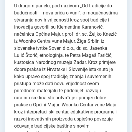
U drugom panelu, pod nazivom „Od tradicije do
budućnosti – nova priča o vuni“, o mogućnostima
stvaranja novih vrijednosti kroz spoj tradicije i
inovacija govorili su Klementina Karanović,
načelnica Općine Majur, prof. dr. sc. Željko Knezić
iz Woonko Centra vune Majur, Žiga Srblin iz
slovenske tvrtke Soven d.o.o., dr. sc. Jasenka
Lulić Štorić, etnologinja, te Petra Magaš Faričić,
kustosica Narodnog muzeja Zadar. Kroz primjere
dobre prakse iz Hrvatske i Slovenije istaknuto je
kako upravo spoj tradicije, znanja i suvremenih
pristupa može dati novu vrijednost ovom
prirodnom materijalu te pridonijeti razvoju
ruralnih sredina što potvrđuje i primjer dobre
prakse u Općini Majur. Woonko Centar vune Majur
kroz interpretacijski centar, edukativne programe i
razvoj inovativnih proizvoda uspješno povezuje
očuvanje tradicijske baštine s novim