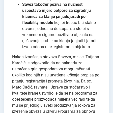
Savez također poziva na nužnost
uspostave mjere potpore za izgradnju
klaonica za klanje janjadi/jaradi po
flexibility modelu
koji bi trebao biti stalno
otvoren, odnosno dostupan, a što bi s
vremenom sigurno pozitivno utjecalo na
rješavanje problema klanja janjadi i jaradi
izvan odobrenih/registriranih objekata.
Nakon iznošenja stavova Saveza, mr. sc. Tatjana
Karačić je odgovorila da na naknadu za
usmrćena grla gospodarstva mogu računati
ukoliko kod njih nisu utvrđena kršenja propisa po
pitanju registracije i prometa životinja. Dr. sc.
Mato Čačić, ravnatelj Uprave za stočarstvo i
kvalitete hrane ustvrdio je da se na programu za
obeštećenje proizvođača mlijeka već radi te da
mu se prijedlog u svezi produživanja rokova za
izvršenje obveza u okviru Programa za obnovu