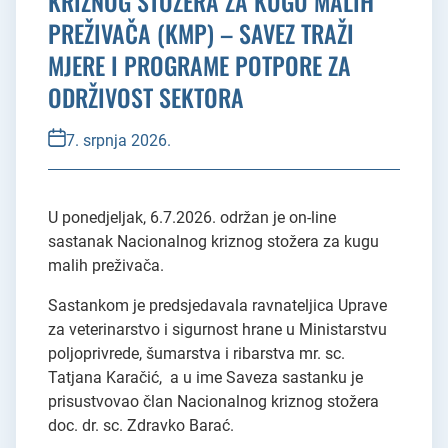
KRIZNOG STOŽERA ZA KUGU MALIH
PREŽIVAČA (KMP) – SAVEZ TRAŽI
MJERE I PROGRAME POTPORE ZA
ODRŽIVOST SEKTORA
7. srpnja 2026.
U ponedjeljak, 6.7.2026. održan je on-line
sastanak Nacionalnog kriznog stožera za kugu
malih preživača.
Sastankom je predsjedavala ravnateljica Uprave
za veterinarstvo i sigurnost hrane u Ministarstvu
poljoprivrede, šumarstva i ribarstva mr. sc.
Tatjana Karačić, a u ime Saveza sastanku je
prisustvovao član Nacionalnog kriznog stožera
doc. dr. sc. Zdravko Barać.