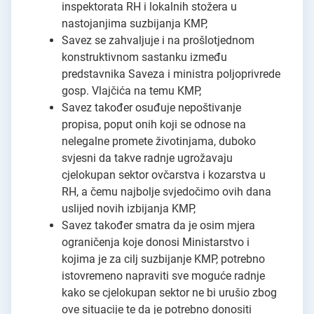
inspektorata RH i lokalnih stožera u
nastojanjima suzbijanja KMP,
Savez se zahvaljuje i na prošlotjednom
konstruktivnom sastanku između
predstavnika Saveza i ministra poljoprivrede
gosp. Vlajčića na temu KMP,
Savez također osuđuje nepoštivanje
propisa, poput onih koji se odnose na
nelegalne promete životinjama, duboko
svjesni da takve radnje ugrožavaju
cjelokupan sektor ovčarstva i kozarstva u
RH, a čemu najbolje svjedočimo ovih dana
uslijed novih izbijanja KMP,
Savez također smatra da je osim mjera
ograničenja koje donosi Ministarstvo i
kojima je za cilj suzbijanje KMP, potrebno
istovremeno napraviti sve moguće radnje
kako se cjelokupan sektor ne bi urušio zbog
ove situacije te da je potrebno donositi