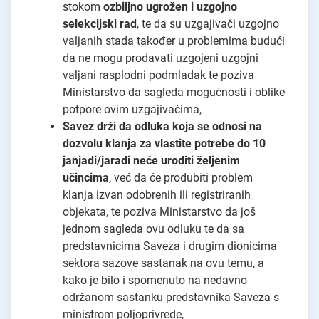
stokom
ozbiljno ugrožen i uzgojno
selekcijski rad
, te da su uzgajivači uzgojno
valjanih stada također u problemima budući
da ne mogu prodavati uzgojeni uzgojni
valjani rasplodni podmladak te poziva
Ministarstvo da sagleda mogućnosti i oblike
potpore ovim uzgajivačima,
Savez drži da odluka koja se odnosi na
dozvolu klanja za vlastite potrebe do 10
janjadi/jaradi neće uroditi željenim
učincima
, već da će produbiti problem
klanja izvan odobrenih ili registriranih
objekata, te poziva Ministarstvo da još
jednom sagleda ovu odluku te da sa
predstavnicima Saveza i drugim dionicima
sektora sazove sastanak na ovu temu, a
kako je bilo i spomenuto na nedavno
održanom sastanku predstavnika Saveza s
ministrom poljoprivrede,