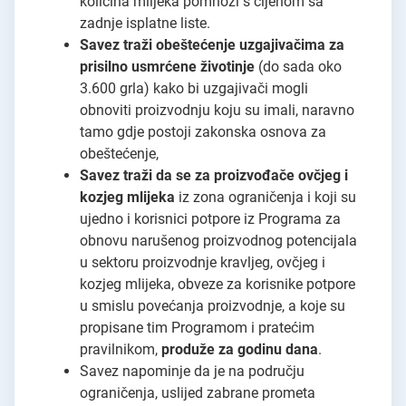
količina mlijeka pomnoži s cijenom sa
zadnje isplatne liste.
Savez traži obeštećenje uzgajivačima za
prisilno usmrćene životinje
(do sada oko
3.600 grla) kako bi uzgajivači mogli
obnoviti proizvodnju koju su imali, naravno
tamo gdje postoji zakonska osnova za
obeštećenje,
Savez traži da se za proizvođače ovčjeg i
kozjeg mlijeka
iz zona ograničenja i koji su
ujedno i korisnici potpore iz Programa za
obnovu narušenog proizvodnog potencijala
u sektoru proizvodnje kravljeg, ovčjeg i
kozjeg mlijeka, obveze za korisnike potpore
u smislu povećanja proizvodnje, a koje su
propisane tim Programom i pratećim
pravilnikom,
produže za godinu dana
.
Savez napominje da je na području
ograničenja, uslijed zabrane prometa