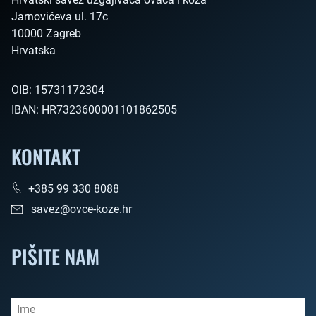
Jarnovićeva ul. 17c

10000 Zagreb

Hrvatska        
OIB:
15731172304
IBAN:
HR7323600001101862505
KONTAKT
+385 99 330 8088
savez@ovce-koze.hr
PIŠITE NAM