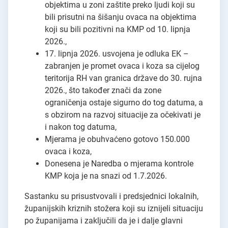
objektima u zoni zaštite preko ljudi koji su
bili prisutni na šišanju ovaca na objektima
koji su bili pozitivni na KMP od 10. lipnja
2026.,
17. lipnja 2026. usvojena je odluka EK –
zabranjen je promet ovaca i koza sa cijelog
teritorija RH van granica države do 30. rujna
2026., što također znači da zone
ograničenja ostaje sigurno do tog datuma, a
s obzirom na razvoj situacije za očekivati je
i nakon tog datuma,
Mjerama je obuhvaćeno gotovo 150.000
ovaca i koza,
Donesena je Naredba o mjerama kontrole
KMP koja je na snazi od 1.7.2026.
Sastanku su prisustvovali i predsjednici lokalnih,
županijskih kriznih stožera koji su iznijeli situaciju
po županijama i zaključili da je i dalje glavni