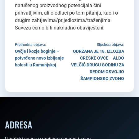
narušenog proizvodnog potencijala čini
prihvatljivim, ali o odluci po tom pitanju, kao i o
drugim zahtjevima/prijedlozima/traženjima
Saveza ćemo biti naknadno obaviješteni.
Prethodna objava:
Sljedeća objava:
Ovčje i kozje boginje –
ODRŽANA JE 18. IZLOŽBA
potvrđeno novo izbijanje
CRESKE OVCE – ALDO
bolesti u Rumunjskoj
VELČIĆ DRUGU GODINU ZA
REDOM OSVOJIO
ŠAMPIONSKO ZVONO
ADRESA
Hrvatski savez uzgajivača ovaca i koza
