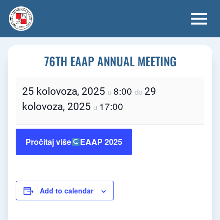
Skip
to
content
76TH EAAP ANNUAL MEETING
8:00
25 kolovoza, 2025
29
u
do
17:00
kolovoza, 2025
u
Pročitaj više
EAAP 2025
Add to calendar