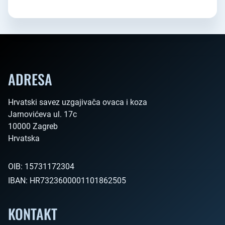
ADRESA
Hrvatski savez uzgajivača ovaca i koza

Jarnovićeva ul. 17c

10000 Zagreb

Hrvatska        
OIB:
15731172304
IBAN:
HR7323600001101862505
KONTAKT