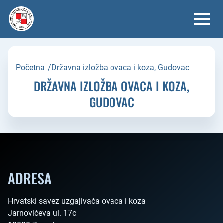
Skip
to
content
Početna
/
Državna izložba ovaca i koza, Gudovac
DRŽAVNA IZLOŽBA OVACA I KOZA,
GUDOVAC
ADRESA
Hrvatski savez uzgajivača ovaca i koza

Jarnovićeva ul. 17c
