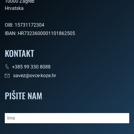
10000 Zagreb

Hrvatska        
OIB:
15731172304
IBAN:
HR7323600001101862505
KONTAKT
+385 99 330 8088
savez@ovce-koze.hr
PIŠITE NAM