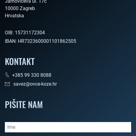
Jarnovićeva ul. 17c

10000 Zagreb

Hrvatska        
OIB:
15731172304
IBAN:
HR7323600001101862505
KONTAKT
+385 99 330 8088
savez@ovce-koze.hr
PIŠITE NAM