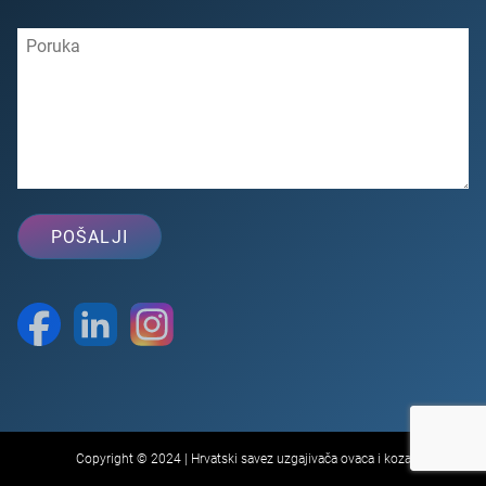
Copyright © 2024 | Hrvatski savez uzgajivača ovaca i koza