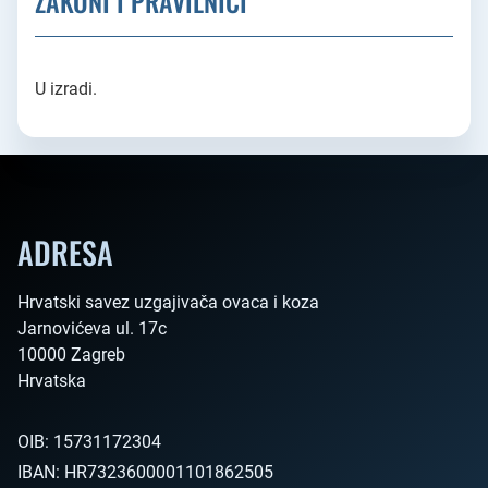
ZAKONI I PRAVILNICI
U izradi.
ADRESA
Hrvatski savez uzgajivača ovaca i koza

Jarnovićeva ul. 17c

10000 Zagreb

Hrvatska        
OIB:
15731172304
IBAN:
HR7323600001101862505