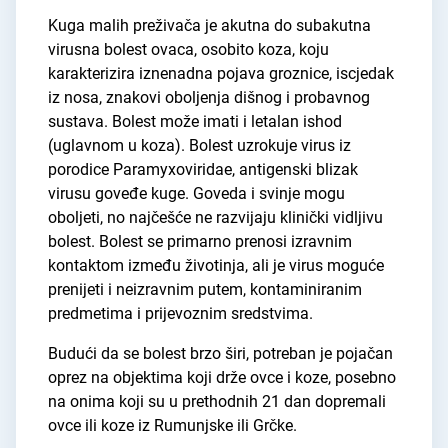
Kuga malih preživača je akutna do subakutna
virusna bolest ovaca, osobito koza, koju
karakterizira iznenadna pojava groznice, iscjedak
iz nosa, znakovi oboljenja dišnog i probavnog
sustava. Bolest može imati i letalan ishod
(uglavnom u koza). Bolest uzrokuje virus iz
porodice Paramyxoviridae, antigenski blizak
virusu goveđe kuge. Goveda i svinje mogu
oboljeti, no najčešće ne razvijaju klinički vidljivu
bolest. Bolest se primarno prenosi izravnim
kontaktom između životinja, ali je virus moguće
prenijeti i neizravnim putem, kontaminiranim
predmetima i prijevoznim sredstvima.
Budući da se bolest brzo širi, potreban je pojačan
oprez na objektima koji drže ovce i koze, posebno
na onima koji su u prethodnih 21 dan dopremali
ovce ili koze iz Rumunjske ili Grčke.