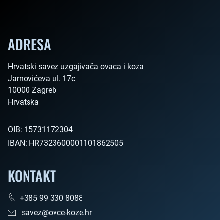
ADRESA
Hrvatski savez uzgajivača ovaca i koza

Jarnovićeva ul. 17c

10000 Zagreb

Hrvatska        
OIB:
15731172304
IBAN:
HR7323600001101862505
KONTAKT
+385 99 330 8088
savez@ovce-koze.hr