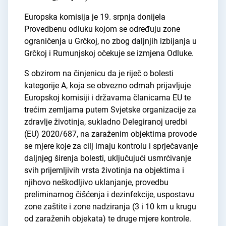
Europska komisija je 19. srpnja donijela
Provedbenu odluku kojom se određuju zone
ograničenja u Grčkoj, no zbog daljnjih izbijanja u
Grčkoj i Rumunjskoj očekuje se izmjena Odluke.
S obzirom na činjenicu da je riječ o bolesti
kategorije A, koja se obvezno odmah prijavljuje
Europskoj komisiji i državama članicama EU te
trećim zemljama putem Svjetske organizacije za
zdravlje životinja, sukladno Delegiranoj uredbi
(EU) 2020/687, na zaraženim objektima provode
se mjere koje za cilj imaju kontrolu i sprječavanje
daljnjeg širenja bolesti, uključujući usmrćivanje
svih prijemljivih vrsta životinja na objektima i
njihovo neškodljivo uklanjanje, provedbu
preliminarnog čišćenja i dezinfekcije, uspostavu
zone zaštite i zone nadziranja (3 i 10 km u krugu
od zaraženih objekata) te druge mjere kontrole.