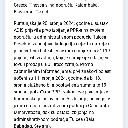
Greece, Thessaly, na području Kalambaka,
Elassona i Tempi.
Rumunjska je 20. srpnja 2024. godine u sustav
ADIS prijavila prvo izbijanje PPR-a na svojem
području, u administrativnom području Tulcea.
Posebno zabrinjava kategorija objekta na kojem
je potvrđena bolest jer se radi o objektu s 51119
prijemljivih životinja, koji je namijenjen daljnjem
tovu i prodaji u EU i treće zemlje. Prema
zaprimljenim informacijama, prvi znakovi bolesti
uočeni su 11. srpnja 2024. godine, da bi 18.
srpnja službeno bila postavljena sumnja te 19.
srpnja i potvrđena PPR. Nakon ove prve prijave
Rumunjska je prijavila još 5 izbijanja, od čega je
jedno na administrativnom području Constanța,
MihaiViteazu, dok su ostala izbijanja na
adminsitrativnom području Tulcea (Baia,
Babadag, Stejaru).