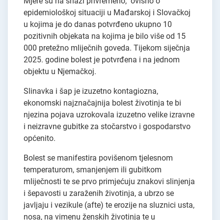
Mjere su na snazi privremeno, ovisno o
epidemiološkoj situaciji u Mađarskoj i Slovačkoj
u kojima je do danas potvrđeno ukupno 10
pozitivnih objekata na kojima je bilo više od 15
000 pretežno mliječnih goveda. Tijekom siječnja
2025. godine bolest je potvrđena i na jednom
objektu u Njemačkoj.
Slinavka i šap je izuzetno kontagiozna,
ekonomski najznačajnija bolest životinja te bi
njezina pojava uzrokovala izuzetno velike izravne
i neizravne gubitke za stočarstvo i gospodarstvo
općenito.
Bolest se manifestira povišenom tjelesnom
temperaturom, smanjenjem ili gubitkom
mliječnosti te se prvo primjećuju znakovi slinjenja
i šepavosti u zaraženih životinja, a ubrzo se
javljaju i vezikule (afte) te erozije na sluznici usta,
nosa, na vimenu ženskih životinja te u