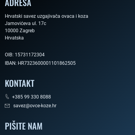
ADRESA
Hrvatski savez uzgajivača ovaca i koza

Jarnovićeva ul. 17c

10000 Zagreb

Hrvatska        
OIB:
15731172304
IBAN:
HR7323600001101862505
KONTAKT
+385 99 330 8088
savez@ovce-koze.hr
PIŠITE NAM