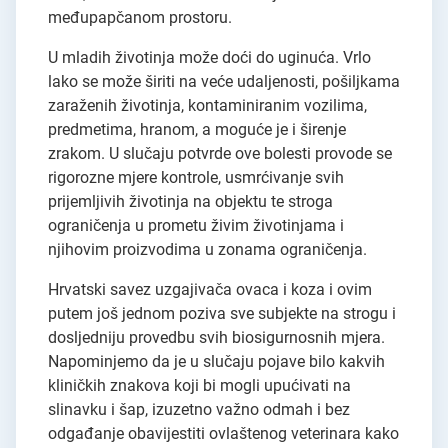
međupapčanom prostoru.
U mladih životinja može doći do uginuća. Vrlo
lako se može širiti na veće udaljenosti, pošiljkama
zaraženih životinja, kontaminiranim vozilima,
predmetima, hranom, a moguće je i širenje
zrakom. U slučaju potvrde ove bolesti provode se
rigorozne mjere kontrole, usmrćivanje svih
prijemljivih životinja na objektu te stroga
ograničenja u prometu živim životinjama i
njihovim proizvodima u zonama ograničenja.
Hrvatski savez uzgajivača ovaca i koza i ovim
putem još jednom poziva sve subjekte na strogu i
dosljedniju provedbu svih biosigurnosnih mjera.
Napominjemo da je u slučaju pojave bilo kakvih
kliničkih znakova koji bi mogli upućivati na
slinavku i šap, izuzetno važno odmah i bez
odgađanje obavijestiti ovlaštenog veterinara kako