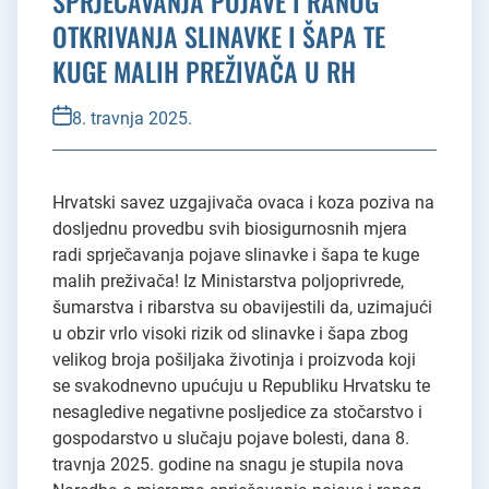
SPRJEČAVANJA POJAVE I RANOG
OTKRIVANJA SLINAVKE I ŠAPA TE
KUGE MALIH PREŽIVAČA U RH
8. travnja 2025.
Hrvatski savez uzgajivača ovaca i koza poziva na
dosljednu provedbu svih biosigurnosnih mjera
radi sprječavanja pojave slinavke i šapa te kuge
malih preživača! Iz Ministarstva poljoprivrede,
šumarstva i ribarstva su obavijestili da, uzimajući
u obzir vrlo visoki rizik od slinavke i šapa zbog
velikog broja pošiljaka životinja i proizvoda koji
se svakodnevno upućuju u Republiku Hrvatsku te
nesagledive negativne posljedice za stočarstvo i
gospodarstvo u slučaju pojave bolesti, dana 8.
travnja 2025. godine na snagu je stupila nova