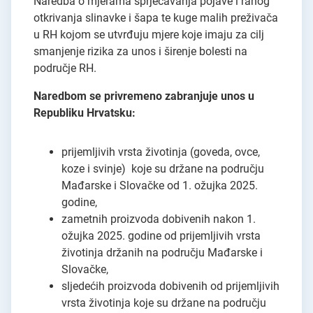
Naredba o mjerama sprječavanja pojave i ranog
otkrivanja slinavke i šapa te kuge malih preživača
u RH kojom se utvrđuju mjere koje imaju za cilj
smanjenje rizika za unos i širenje bolesti na
područje RH.
Naredbom se privremeno zabranjuje unos u
Republiku Hrvatsku:
prijemljivih vrsta životinja (goveda, ovce,
koze i svinje) koje su držane na području
Mađarske i Slovačke od 1. ožujka 2025.
godine,
zametnih proizvoda dobivenih nakon 1.
ožujka 2025. godine od prijemljivih vrsta
životinja držanih na području Mađarske i
Slovačke,
sljedećih proizvoda dobivenih od prijemljivih
vrsta životinja koje su držane na području