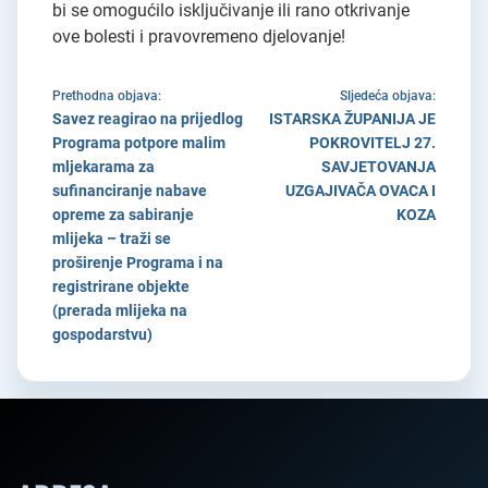
bi se omogućilo isključivanje ili rano otkrivanje
ove bolesti i pravovremeno djelovanje!
Prethodna objava:
Sljedeća objava:
Savez reagirao na prijedlog
ISTARSKA ŽUPANIJA JE
Programa potpore malim
POKROVITELJ 27.
mljekarama za
SAVJETOVANJA
sufinanciranje nabave
UZGAJIVAČA OVACA I
opreme za sabiranje
KOZA
mlijeka – traži se
proširenje Programa i na
registrirane objekte
(prerada mlijeka na
gospodarstvu)