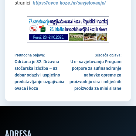
stranici:
https://ovce-koze.hr/savjetovanje/
Prethodna objava:
Sljedeća objava:
Održana je 32. Državna
U e- savjetovanju Program
stočarska izložba – uz
potpore za sufinanciranje
dobar odaziv i uspješno
nabavke opreme za
predstavljanje uzgajivača
proizvodnju sira i mliječnih
ovaca i koza
proizvoda za mini sirane
ADRESA