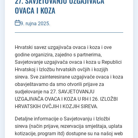
27. SAVJETOVANJU UZGAJIVAČA
OVACA I KOZA
9. rujna 2025.
Hrvatski savez uzgajivača ovaca i koza i ove
godine organizira, zajedno s partnerima,
Savjetovanje uzgajivača ovaca i koza u Republici
Hrvatskoj i Izložbu hrvatskih ovčjih i kozjijh
sireva. Sve zainteresirane uzgajivače ovaca i koza
obavještavamo da smo otvorili prijave za
sudjelovanje na 27. SAVJETOVANJU
UZGAJIVAČA OVACA I KOZA U RH I 26. IZLOŽBI
HRVATSKIH OVČJIH I KOZJIH SIREVA.
Detaljne informacije o Savjetovanju i Izložbi
sireva (način prijave, rezervacija smještaja, uplata
kotizacije, program itd) dostupne su na našoj web