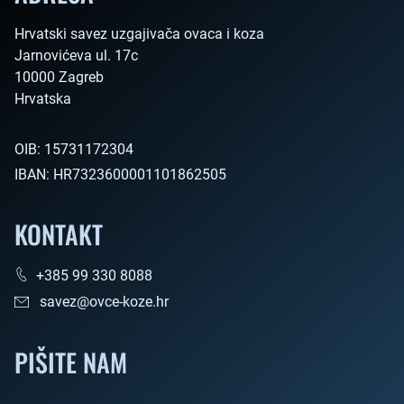
Hrvatski savez uzgajivača ovaca i koza

Jarnovićeva ul. 17c

10000 Zagreb

Hrvatska        
OIB:
15731172304
IBAN:
HR7323600001101862505
KONTAKT
+385 99 330 8088
savez@ovce-koze.hr
PIŠITE NAM