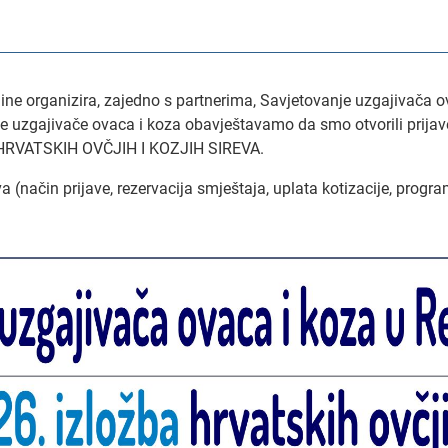
ine organizira, zajedno s partnerima, Savjetovanje uzgajivača ov
irane uzgajivače ovaca i koza obavještavamo da smo otvorili pr
HRVATSKIH OVČJIH I KOZJIH SIREVA.
va (način prijave, rezervacija smještaja, uplata kotizacije, progr