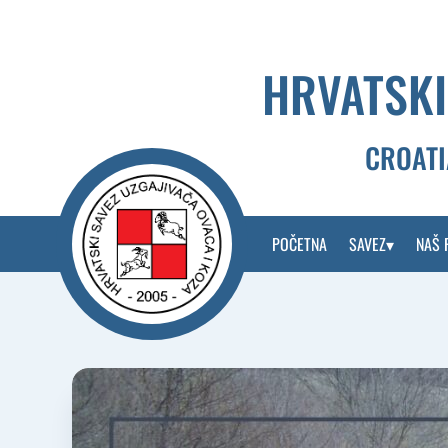
Skip
to
content
HRVATSKI
CROATI
POČETNA
SAVEZ
NAŠ 