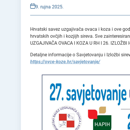
9. rujna 2025.
Hrvatski savez uzgajivača ovaca i koza i ove god
hrvatskih ovčjih i kozjijh sireva. Sve zainteres
UZGAJIVAČA OVACA I KOZA U RH I 26. IZLOŽBI 
Detaljne informacije o Savjetovanju i Izložbi sire
https://ovce-koze.hr/savjetovanje/