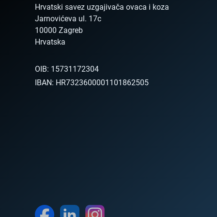
Hrvatski savez uzgajivača ovaca i koza

Jarnovićeva ul. 17c

10000 Zagreb

Hrvatska        
OIB:
15731172304
IBAN:
HR7323600001101862505