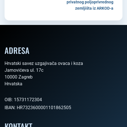
privatnog poljoprivrednog
zemljišta iz ARKOD-a
ADRESA
Hrvatski savez uzgajivača ovaca i koza

Jarnovićeva ul. 17c

10000 Zagreb

Hrvatska        
OIB:
15731172304
IBAN:
HR7323600001101862505
KONTAKT