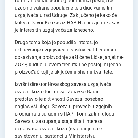
formiran od rasplodnog podmlatka postojeće
uzgojno valjane populacije te uključivanje tih
uzgajivača u rad Udruge. Zaključeno je kako će
kolega Davor Korečić iz HAPIH-a provjeriti kakav
je interes tih uzgajivača za izneseno.
Druga tema koja je pobudila interes, je
uključivanje uzgajivača u sustav certificiranja i
dokazivanja proizvodnje zaštićene Ličke janjetine-
ZOZP, budući u ovom trenutku ne postoji ni jedan
proizvođač koji je uključen u shemu kvalitete.
Izvršni direktor Hrvatskog saveza uzgajivača
ovaca i koza doc. dr. sc. Zdravko Barać
predstavio je aktivnosti Saveza, posebno
naglasivši ulogu Saveza u provedbi uzgojnih
programa u suradnji s HAPIH-om, zatim ulogu
Saveza u zastupanju stajališta i interesa
uzgajivača ovaca i koza (reagiranje na e-
savjetovanju, sastanci u Ministarstvu