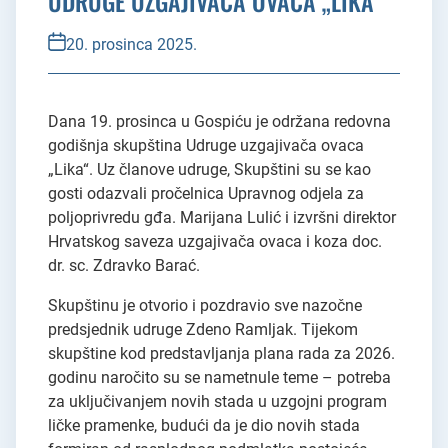
UDRUGE UZGAJIVAČA OVACA „LIKA“
20. prosinca 2025.
Dana 19. prosinca u Gospiću je održana redovna
godišnja skupština Udruge uzgajivača ovaca
„Lika“. Uz članove udruge, Skupštini su se kao
gosti odazvali pročelnica Upravnog odjela za
poljoprivredu gđa. Marijana Lulić i izvršni direktor
Hrvatskog saveza uzgajivača ovaca i koza doc.
dr. sc. Zdravko Barać.
Skupštinu je otvorio i pozdravio sve nazočne
predsjednik udruge Zdeno Ramljak. Tijekom
skupštine kod predstavljanja plana rada za 2026.
godinu naročito su se nametnule teme – potreba
za uključivanjem novih stada u uzgojni program
ličke pramenke, budući da je dio novih stada