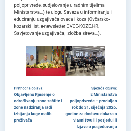
poljoprivrede, sudjelovanje u radnim tijelima
Ministarstva…) te ulogu Saveza u informiranju i
educiranju uzgajivača ovaca i koza (Ovčarsko-
kozarski list, e-newsletter OVCE-KOZE.HR,
Savjetovanje uzgajivača, Izložba sireva…).
Prethodna objava:
Sljedeća objava:
Objavljeno Rješenje o
Iz Ministarstva
određivanju zone zaštite i
poljoprivrede – produljen
zone nadziranja radi
rok do 31. siječnja 2026.
izbijanja kuge malih
godine za dostavu dokaza o
preživača
vlasništvu ili posjedu ili
Izjave o posjedovanju