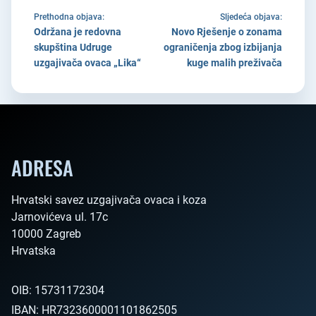
Prethodna objava:
Sljedeća objava:
Održana je redovna
Novo Rješenje o zonama
skupština Udruge
ograničenja zbog izbijanja
uzgajivača ovaca „Lika“
kuge malih preživača
ADRESA
Hrvatski savez uzgajivača ovaca i koza

Jarnovićeva ul. 17c

10000 Zagreb

Hrvatska        
OIB:
15731172304
IBAN:
HR7323600001101862505