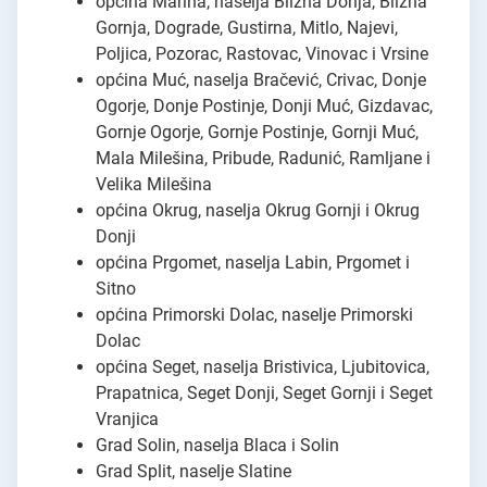
općina Marina, naselja Blizna Donja, Blizna
Gornja, Dograde, Gustirna, Mitlo, Najevi,
Poljica, Pozorac, Rastovac, Vinovac i Vrsine
općina Muć, naselja Bračević, Crivac, Donje
Ogorje, Donje Postinje, Donji Muć, Gizdavac,
Gornje Ogorje, Gornje Postinje, Gornji Muć,
Mala Milešina, Pribude, Radunić, Ramljane i
Velika Milešina
općina Okrug, naselja Okrug Gornji i Okrug
Donji
općina Prgomet, naselja Labin, Prgomet i
Sitno
općina Primorski Dolac, naselje Primorski
Dolac
općina Seget, naselja Bristivica, Ljubitovica,
Prapatnica, Seget Donji, Seget Gornji i Seget
Vranjica
Grad Solin, naselja Blaca i Solin
Grad Split, naselje Slatine