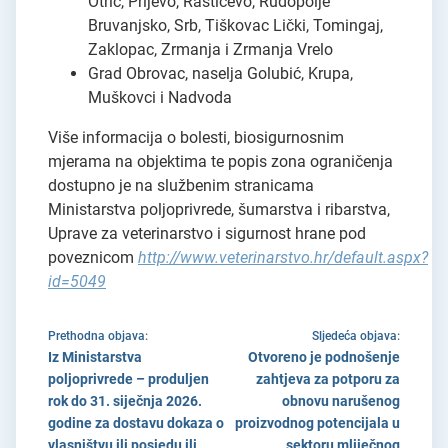
Otrić, Prljevo, Rastičevo, Rudopolje
Bruvanjsko, Srb, Tiškovac Lički, Tomingaj,
Zaklopac, Zrmanja i Zrmanja Vrelo
Grad Obrovac, naselja Golubić, Krupa,
Muškovci i Nadvoda
Više informacija o bolesti, biosigurnosnim
mjerama na objektima te popis zona ograničenja
dostupno je na službenim stranicama
Ministarstva poljoprivrede, šumarstva i ribarstva,
Uprave za veterinarstvo i sigurnost hrane pod
poveznicom
http://www.veterinarstvo.hr/default.aspx?
id=5049
Prethodna objava:
Sljedeća objava:
Iz Ministarstva
Otvoreno je podnošenje
poljoprivrede – produljen
zahtjeva za potporu za
rok do 31. siječnja 2026.
obnovu narušenog
godine za dostavu dokaza o
proizvodnog potencijala u
vlasništvu ili posjedu ili
sektoru mliječnog