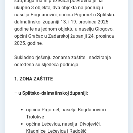
sati, kuga malih preživača potvrđena je na
ukupno 3 objekta, dva objekta na području
naselja Bogdanovići, općina Prgomet u Splitsko-
dalmatinskoj županiji 13. i 19. prosinca 2025.
godine te na jednom objektu u naselju Glogovo,
općini Gračac u Zadarskoj županiji 24. prosinca
2025. godine.
Sukladno rješenju zonama zaštite i nadziranja
određena su sljedeća područja:
1. ZONA ZAŠTITE
– u Splitsko-dalmatinskoj županiji:
općina Prgomet, naselja Bogdanovići i
Trolokve
općina Lećevica, naselja Divojevići,
Kladnjice, Lećevica i Radošić