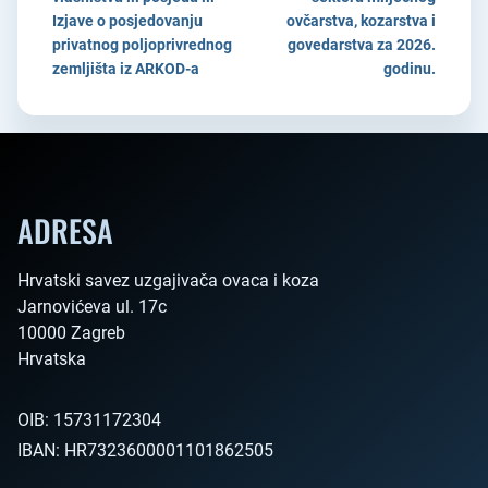
Izjave o posjedovanju
ovčarstva, kozarstva i
privatnog poljoprivrednog
govedarstva za 2026.
zemljišta iz ARKOD-a
godinu.
ADRESA
Hrvatski savez uzgajivača ovaca i koza

Jarnovićeva ul. 17c

10000 Zagreb

Hrvatska        
OIB:
15731172304
IBAN:
HR7323600001101862505