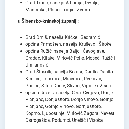
Grad Trogir, naselja Arbanija, Divulje,
Mastrinka, Plano, Trogir i Žedno
– u Šibensko-kninskoj županiji:
Grad Drniš, naselja Kričke i Sedramić
općina Primošten, naselja Kruševo i Široke
općina Ružić, naselja Baljci, Čavoglave,
Gradac, Kljake, Mirlović Polje, Moseć, Ružić i
Umljanović
Grad Šibenik, naselja Boraja, Danilo, Danilo
Kraljice, Lepenica, Mravnica, Perković,
Podine, Sitno Donje, Slivno, Vrpolje i Vrsno
općina Unešić, naselja Cera, Čvrljevo, Donje
Planjane, Donje Utore, Donje Vinovo, Gornje
Planjane, Gornje Vinovo, Gornje Utore,
Koprno, Ljubostinje, Mirlović Zagora, Nevest,
Ostrogašica, Podumci, Unešić i Visoka