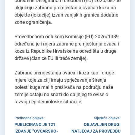
određene Delegiranom uredbom (EU) 2020/687 te
uključuju zabranu premještanja ovaca i koza na
objekte (lokacije) izvan vanjskih granica dodatne
zone ograničenja.
Provedbenom odlukom Komisije (EU) 2026/1389
određena je i mjera zabrane premještanja ovaca i
koza iz Republike Hrvatske na odredišta u druge
države (članice EU ili treće zemlje).
Zabrane premještanja ovaca i koza kao i druge
mjere koje za cilj imaju sprječavanje širenja
bolesti kuge malih preživača na području naše
zemlje ostaju na snazi do daljnjeg te ovise o
razvoju epidemiološke situacije.
Prethodna objava:
Sljedeća objava:
PUBLICIRANO JE 121.
OBJAVLJEN DRUGI
IZDANJE “OVČARSKO-
NATJEČAJ ZA PROVEDBU