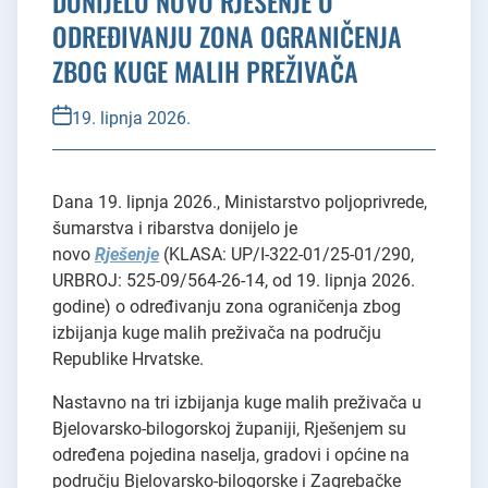
DONIJELO NOVO RJEŠENJE O
ODREĐIVANJU ZONA OGRANIČENJA
ZBOG KUGE MALIH PREŽIVAČA
19. lipnja 2026.
Dana 19. lipnja 2026., Ministarstvo poljoprivrede,
šumarstva i ribarstva donijelo je
novo
Rješenje
(KLASA: UP/I-322-01/25-01/290,
URBROJ: 525-09/564-26-14, od 19. lipnja 2026.
godine) o određivanju zona ograničenja zbog
izbijanja kuge malih preživača na području
Republike Hrvatske.
Nastavno na tri izbijanja kuge malih preživača u
Bjelovarsko-bilogorskoj županiji, Rješenjem su
određena pojedina naselja, gradovi i općine na
području Bjelovarsko-bilogorske i Zagrebačke