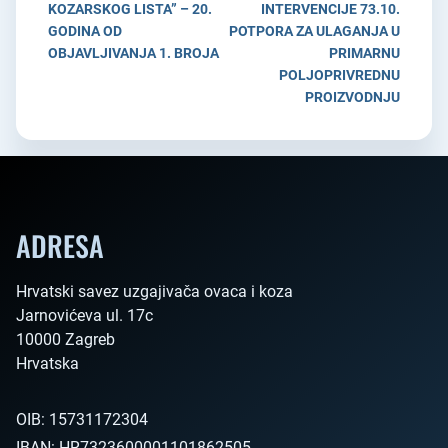
KOZARSKOG LISTA” – 20.
INTERVENCIJE 73.10.
GODINA OD
POTPORA ZA ULAGANJA U
OBJAVLJIVANJA 1. BROJA
PRIMARNU
POLJOPRIVREDNU
PROIZVODNJU
ADRESA
Hrvatski savez uzgajivača ovaca i koza

Jarnovićeva ul. 17c

10000 Zagreb

Hrvatska        
OIB:
15731172304
IBAN:
HR7323600001101862505