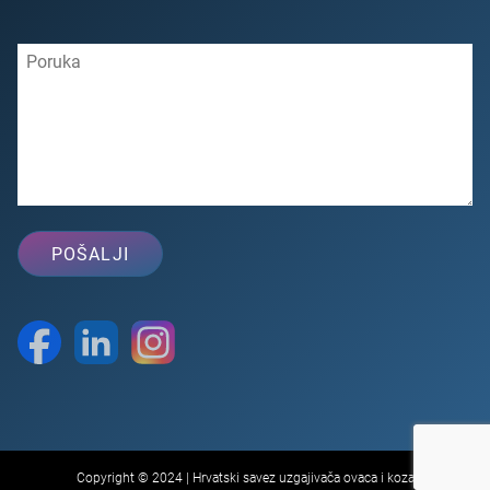
Copyright © 2024 | Hrvatski savez uzgajivača ovaca i koza