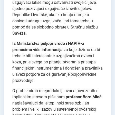
uzgajivači lakše mogu ostvarivati svoje ciljeve,
ujedno pozivajući uzgajivače iz svih dijelova
Republike Hrvatske, ukoliko imaju namjeru
osnivati udrugu uzgajivača i pri tome trebaju
pomoć da se slobodno obrate u Stručnu službu
Saveza.
Iz Ministarstva poljoprivrede i HAPIH-a
prenosimo više informacija
za koje držimo da bi
trebale biti interesantne uzgajivačima ovaca i
koza, prije svega po pitanju otvaranja pristupa
financijskim instrumentima i donošenja pravilnika
u svezi potpore za osiguravanje poljoprivredne
proizvodnje.
O problemima u reprodukciji ovaca povezanih s
toplinskim stresom piše nam
profesor Boro Mioč
naglašavajući da je toplinski stres ozbiljan
problem i veliki izazov u suvremenoj ovčarskoj