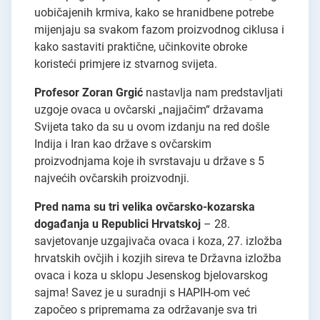
uobičajenih krmiva, kako se hranidbene potrebe
mijenjaju sa svakom fazom proizvodnog ciklusa i
kako sastaviti praktične, učinkovite obroke
koristeći primjere iz stvarnog svijeta.
Profesor Zoran Grgić
nastavlja nam predstavljati
uzgoje ovaca u ovčarski „najjačim“ državama
Svijeta tako da su u ovom izdanju na red došle
Indija i Iran kao države s ovčarskim
proizvodnjama koje ih svrstavaju u države s 5
najvećih ovčarskih proizvodnji.
Pred nama su tri velika ovčarsko-kozarska
događanja u Republici Hrvatskoj
– 28.
savjetovanje uzgajivača ovaca i koza, 27. izložba
hrvatskih ovčjih i kozjih sireva te Državna izložba
ovaca i koza u sklopu Jesenskog bjelovarskog
sajma! Savez je u suradnji s HAPIH-om već
započeo s pripremama za održavanje sva tri