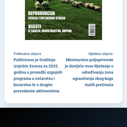
Prethodna objava:
Sljedeća objava:
Publicirano je Godišnje
Ministarstvo poljoprivrede
izvješće Saveza za 2025.
je donijelo novo Rješenje o
godinu o provedbi uzgojnih
određivanju zona
programa u ovčarstvu i
ograničenja zbog kuge
kozarstvu te o drugim
malih preživača
provedenim aktivnostima