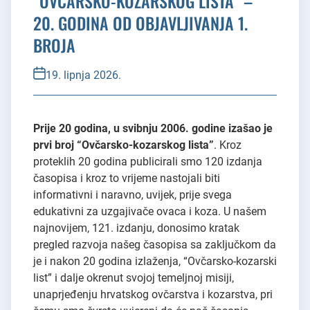
“OVČARSKO-KOZARSKOG LISTA” –
20. GODINA OD OBJAVLJIVANJA 1.
BROJA
19. lipnja 2026.
Prije 20 godina, u svibnju 2006. godine izašao je
prvi broj “Ovčarsko-kozarskog lista”
. Kroz
proteklih 20 godina publicirali smo 120 izdanja
časopisa i kroz to vrijeme nastojali biti
informativni i naravno, uvijek, prije svega
edukativni za uzgajivače ovaca i koza. U našem
najnovijem, 121. izdanju, donosimo kratak
pregled razvoja našeg časopisa sa zaključkom da
je i nakon 20 godina izlaženja, “Ovčarsko-kozarski
list” i dalje okrenut svojoj temeljnoj misiji,
unaprjeđenju hrvatskog ovčarstva i kozarstva, pri