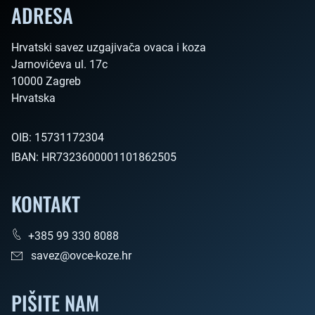
ADRESA
Hrvatski savez uzgajivača ovaca i koza

Jarnovićeva ul. 17c

10000 Zagreb

Hrvatska        
OIB:
15731172304
IBAN:
HR7323600001101862505
KONTAKT
+385 99 330 8088
savez@ovce-koze.hr
PIŠITE NAM