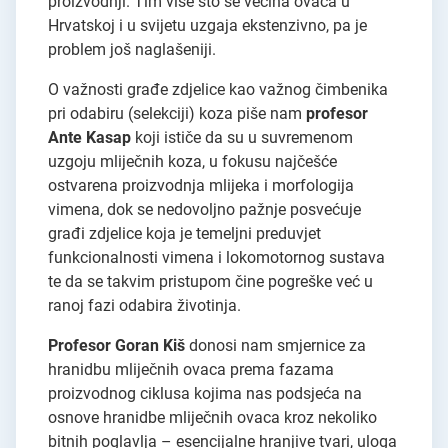
proizvodnji. Tim više što se većina ovaca u
Hrvatskoj i u svijetu uzgaja ekstenzivno, pa je
problem još naglašeniji.
O važnosti građe zdjelice kao važnog čimbenika
pri odabiru (selekciji) koza piše nam
profesor
Ante Kasap
koji ističe da su u suvremenom
uzgoju mliječnih koza, u fokusu najčešće
ostvarena proizvodnja mlijeka i morfologija
vimena, dok se nedovoljno pažnje posvećuje
građi zdjelice koja je temeljni preduvjet
funkcionalnosti vimena i lokomotornog sustava
te da se takvim pristupom čine pogreške već u
ranoj fazi odabira životinja.
Profesor Goran Kiš
donosi nam smjernice za
hranidbu mliječnih ovaca prema fazama
proizvodnog ciklusa kojima nas podsjeća na
osnove hranidbe mliječnih ovaca kroz nekoliko
bitnih poglavlja – esencijalne hranjive tvari, uloga