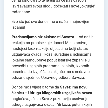
čemu smo čvrsto uvjereni da će naš časopis
izvršavajući svoju ulogu dočekati i nove „okrugle“
rođendane.
Evo što još sve donosimo u našem najnovijem
izdanju!
Predstavljamo niz aktivnosti Saveza
– od naših
reakcija na propise koje donosi Ministarstvo,
nastojeći kroz reakcije utjecati na bolji status
uzgajivača ovaca i koza, suradnje s jedinicama
lokalne samouprave poput Istarske županije u
provedbi uzgojnih programa lokalnih, izvornih
pasmina do izvješća o zaključcima s nedavno
održane sjednice Upravnog odbora Saveza.
Donosimo i vijest o tome da
Savez ima novu
članicu – Udrugu bilogorskih uzgajivača ovaca
naglašavajući da Savez pozdravlja osnivanje
udruga uzgajivača ovaca i/ili koza, putem kojih