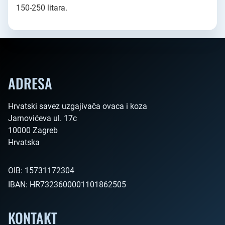
150-250 litara.
ADRESA
Hrvatski savez uzgajivača ovaca i koza

Jarnovićeva ul. 17c

10000 Zagreb

Hrvatska        
OIB:
15731172304
IBAN:
HR7323600001101862505
KONTAKT