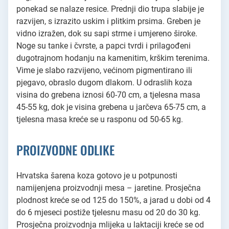
ponekad se nalaze resice. Prednji dio trupa slabije je
razvijen, s izrazito uskim i plitkim prsima. Greben je
vidno izražen, dok su sapi strme i umjereno široke.
Noge su tanke i čvrste, a papci tvrdi i prilagođeni
dugotrajnom hodanju na kamenitim, krškim terenima.
Vime je slabo razvijeno, većinom pigmentirano ili
pjegavo, obraslo dugom dlakom. U odraslih koza
visina do grebena iznosi 60-70 cm, a tjelesna masa
45-55 kg, dok je visina grebena u jarčeva 65-75 cm, a
tjelesna masa kreće se u rasponu od 50-65 kg.
PROIZVODNE ODLIKE
Hrvatska šarena koza gotovo je u potpunosti
namijenjena proizvodnji mesa – jaretine. Prosječna
plodnost kreće se od 125 do 150%, a jarad u dobi od 4
do 6 mjeseci postiže tjelesnu masu od 20 do 30 kg.
Prosječna proizvodnja mlijeka u laktaciji kreće se od