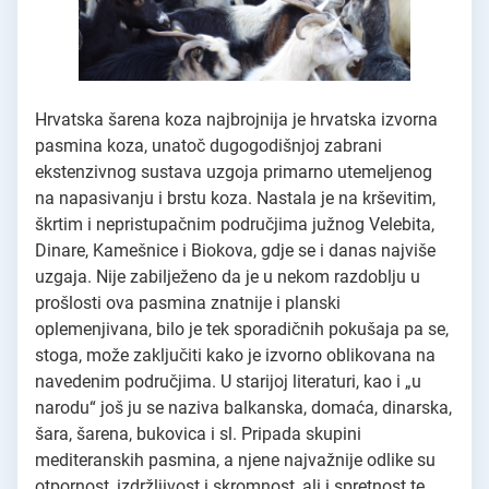
Hrvatska šarena koza najbrojnija je hrvatska izvorna
pasmina koza, unatoč dugogodišnjoj zabrani
ekstenzivnog sustava uzgoja primarno utemeljenog
na napasivanju i brstu koza. Nastala je na krševitim,
škrtim i nepristupačnim područjima južnog Velebita,
Dinare, Kamešnice i Biokova, gdje se i danas najviše
uzgaja. Nije zabilježeno da je u nekom razdoblju u
prošlosti ova pasmina znatnije i planski
oplemenjivana, bilo je tek sporadičnih pokušaja pa se,
stoga, može zaključiti kako je izvorno oblikovana na
navedenim područjima. U starijoj literaturi, kao i „u
narodu“ još ju se naziva balkanska, domaća, dinarska,
šara, šarena, bukovica i sl. Pripada skupini
mediteranskih pasmina, a njene najvažnije odlike su
otpornost, izdržljivost i skromnost, ali i spretnost te