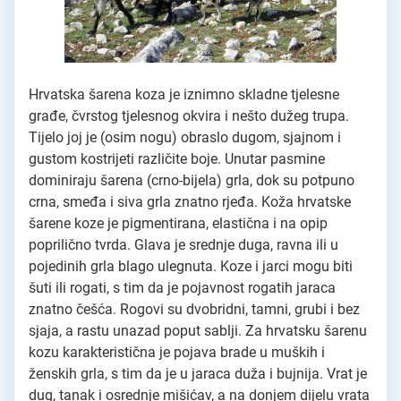
Hrvatska šarena koza je iznimno skladne tjelesne
građe, čvrstog tjelesnog okvira i nešto dužeg trupa.
Tijelo joj je (osim nogu) obraslo dugom, sjajnom i
gustom kostrijeti različite boje. Unutar pasmine
dominiraju šarena (crno-bijela) grla, dok su potpuno
crna, smeđa i siva grla znatno rjeđa. Koža hrvatske
šarene koze je pigmentirana, elastična i na opip
poprilično tvrda. Glava je srednje duga, ravna ili u
pojedinih grla blago ulegnuta. Koze i jarci mogu biti
šuti ili rogati, s tim da je pojavnost rogatih jaraca
znatno češća. Rogovi su dvobridni, tamni, grubi i bez
sjaja, a rastu unazad poput sablji. Za hrvatsku šarenu
kozu karakteristična je pojava brade u muških i
ženskih grla, s tim da je u jaraca duža i bujnija. Vrat je
dug, tanak i osrednje mišićav, a na donjem dijelu vrata