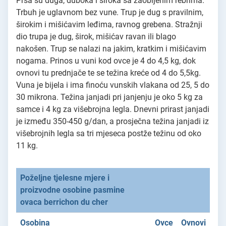
Prsa su duga, duboka i široka sa zaobljenim rebrima.
Trbuh je uglavnom bez vune. Trup je dug s pravilnim,
širokim i mišićavim leđima, ravnog grebena. Stražnji
dio trupa je dug, širok, mišićav ravan ili blago
nakošen. Trup se nalazi na jakim, kratkim i mišićavim
nogama. Prinos u vuni kod ovce je 4 do 4,5 kg, dok
ovnovi tu prednjače te se težina kreće od 4 do 5,5kg.
Vuna je bijela i ima finoću vunskih vlakana od 25, 5 do
30 mikrona. Težina janjadi pri janjenju je oko 5 kg za
samce i 4 kg za višebrojna legla. Dnevni prirast janjadi
je između 350-450 g/dan, a prosječna težina janjadi iz
višebrojnih legla sa tri mjeseca postže težinu od oko
11 kg.
Poželjne tjelesne mjere i
proizvodne osobine pasmine
ovaca berrichon du cher
Osobina
Ovce
Ovnovi