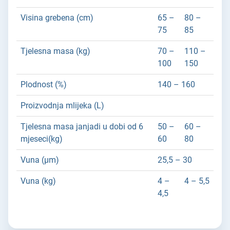
Visina grebena (cm)
65 –
80 –
75
85
Tjelesna masa (kg)
70 –
110 –
100
150
Plodnost (%)
140 – 160
Proizvodnja mlijeka (L)
Tjelesna masa janjadi u dobi od 6
50 –
60 –
mjeseci(kg)
60
80
Vuna (µm)
25,5 – 30
Vuna (kg)
4 –
4 – 5,5
4,5