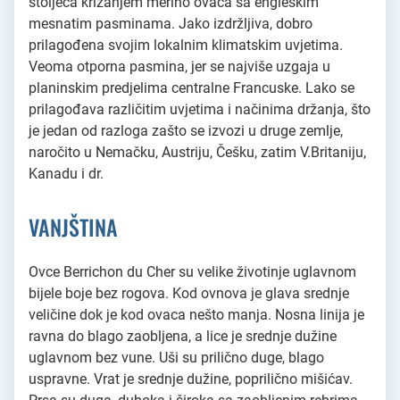
stoljeća križanjem merino ovaca sa engleskim
mesnatim pasminama. Jako izdržljiva, dobro
prilagođena svojim lokalnim klimatskim uvjetima.
Veoma otporna pasmina, jer se najviše uzgaja u
planinskim predjelima centralne Francuske. Lako se
prilagođava različitim uvjetima i načinima držanja, što
je jedan od razloga zašto se izvozi u druge zemlje,
naročito u Nemačku, Austriju, Češku, zatim V.Britaniju,
Kanadu i dr.
VANJŠTINA
Ovce Berrichon du Cher su velike životinje uglavnom
bijele boje bez rogova. Kod ovnova je glava srednje
veličine dok je kod ovaca nešto manja. Nosna linija je
ravna do blago zaobljena, a lice je srednje dužine
uglavnom bez vune. Uši su prilično duge, blago
uspravne. Vrat je srednje dužine, poprilično mišićav.