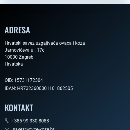
ADRESA
Hrvatski savez uzgajivača ovaca i koza

Jarnovićeva ul. 17c

10000 Zagreb

Hrvatska        
OIB:
15731172304
IBAN:
HR7323600001101862505
KONTAKT
+385 99 330 8088
savez@ovce-koze.hr